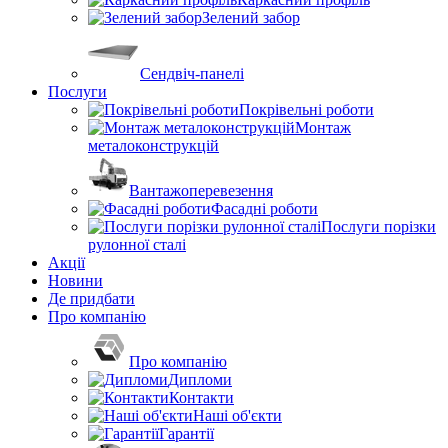
Зелений забор
Сендвіч-панелі
Послуги
Покрівельні роботи
Монтаж
металоконструкцій
Вантажоперевезення
Фасадні роботи
Послуги порізки
рулонної сталі
Акції
Новини
Де придбати
Про компанію
Про компанію
Дипломи
Контакти
Наші об'єкти
Гарантії