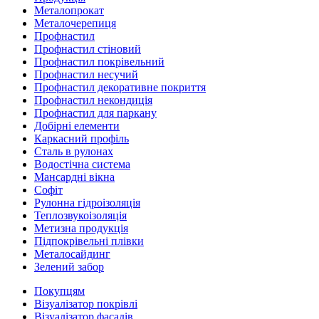
Металопрокат
Металочерепиця
Профнастил
Профнастил стіновий
Профнастил покрівельний
Профнастил несучий
Профнастил декоративне покриття
Профнастил некондиція
Профнастил для паркану
Добірні елементи
Каркасний профіль
Сталь в рулонах
Водостічна система
Мансардні вікна
Софіт
Рулонна гідроізоляція
Теплозвукоізоляція
Метизна продукція
Підпокрівельні плівки
Металосайдинг
Зелений забор
Покупцям
Візуалізатор покрівлі
Візуалізатор фасадів