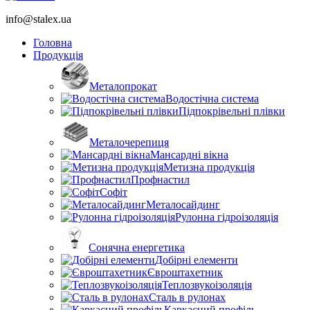
info@stalex.ua
Головна
Продукція
Металопрокат
Водостічна система
Підпокрівельні плівки
Металочерепиця
Мансардні вікна
Метизна продукція
Профнастил
Софіт
Металосайдинг
Рулонна гідроізоляція
Сонячна енергетика
Добірні елементи
Євроштахетник
Теплозвукоізоляція
Сталь в рулонах
Каркасний профіль