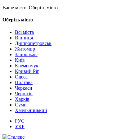
Ваше місто:
Оберіть місто
Оберіть місто
Всі міста
Вінниця
Дніпропетровськ
Житомир
Запоріжжя
Київ
Кременчук
Кривий Ріг
Одеса
Полтава
Черкаси
Чернігів
Харків
Суми
Хмельницький
РУС
УКР