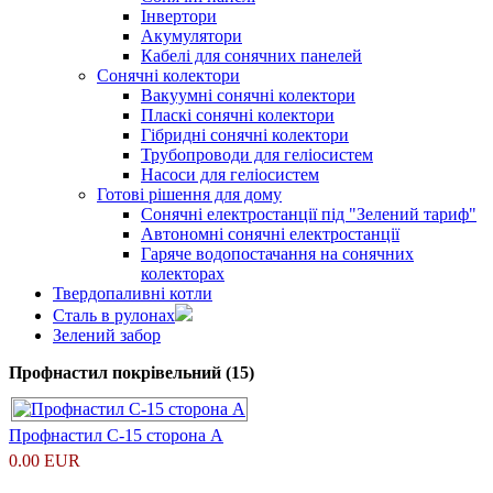
Інвертори
Акумулятори
Кабелі для сонячних панелей
Сонячні колектори
Вакуумні сонячні колектори
Пласкі сонячні колектори
Гібридні сонячні колектори
Трубопроводи для геліосистем
Насоси для геліосистем
Готові рішення для дому
Сонячні електростанції під "Зелений тариф"
Автономні сонячні електростанції
Гаряче водопостачання на сонячних
колекторах
Твердопаливні котли
Сталь в рулонах
Зелений забор
Профнастил покрівельний (15)
Профнастил С-15 сторона А
0.00 EUR