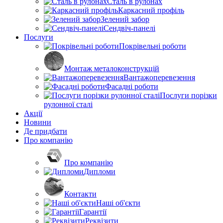
Сталь в рулонах
Каркасний профіль
Зелений забор
Сендвіч-панелі
Послуги
Покрівельні роботи
Монтаж металоконструкцій
Вантажоперевезення
Фасадні роботи
Послуги порізки
рулонної сталі
Акції
Новини
Де придбати
Про компанію
Про компанію
Дипломи
Контакти
Наші об'єкти
Гарантії
Реквізити