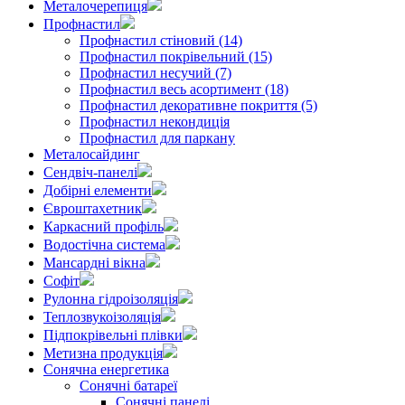
Металочерепиця
Профнастил
Профнастил стіновий (14)
Профнастил покрівельний (15)
Профнастил несучий (7)
Профнастил весь асортимент (18)
Профнастил декоративне покриття (5)
Профнастил некондиція
Профнастил для паркану
Металосайдинг
Сендвіч-панелі
Добірні елементи
Євроштахетник
Каркасний профіль
Водостічна система
Мансардні вікна
Софіт
Рулонна гідроізоляція
Теплозвукоізоляція
Підпокрівельні плівки
Метизна продукція
Сонячна енергетика
Сонячні батареї
Сонячні панелі