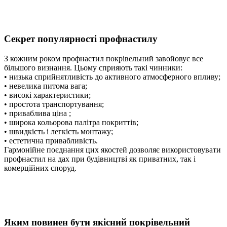
Секрет популярності профнастилу
З кожним роком профнастил покрівельний завойовує все
більшого визнання. Цьому сприяють такі чинники:
• низька сприйнятливість до активного атмосферного впливу;
• невелика питома вага;
• високі характеристики;
• простота транспортування;
• приваблива ціна ;
• широка кольорова палітра покриттів;
• швидкість і легкість монтажу;
• естетична привабливість.
Гармонійне поєднання цих якостей дозволяє використовувати
профнастил на дах при будівництві як приватних, так і
комерційних споруд.
Яким повинен бути якісний покрівельний