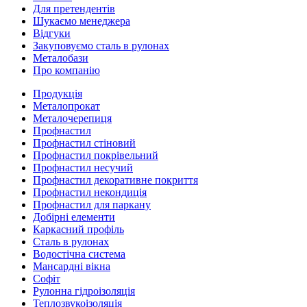
Для претендентів
Шукаємо менеджера
Відгуки
Закуповуємо сталь в рулонах
Металобази
Про компанію
Продукція
Металопрокат
Металочерепиця
Профнастил
Профнастил стіновий
Профнастил покрівельний
Профнастил несучий
Профнастил декоративне покриття
Профнастил некондиція
Профнастил для паркану
Добірні елементи
Каркасний профіль
Сталь в рулонах
Водостічна система
Мансардні вікна
Софіт
Рулонна гідроізоляція
Теплозвукоізоляція