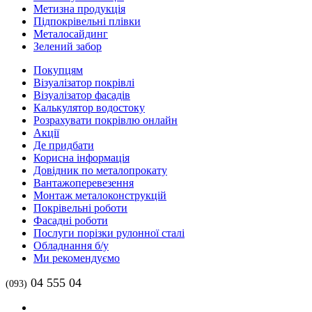
Метизна продукція
Підпокрівельні плівки
Металосайдинг
Зелений забор
Покупцям
Візуалізатор покрівлі
Візуалізатор фасадів
Калькулятор водостоку
Розрахувати покрівлю онлайн
Акції
Де придбати
Корисна інформація
Довідник по металопрокату
Вантажоперевезення
Монтаж металоконструкцій
Покрівельні роботи
Фасадні роботи
Послуги порізки рулонної сталі
Обладнання б/у
Ми рекомендуємо
04 555 04
(093)