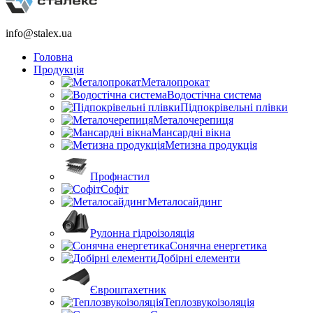
info@stalex.ua
Головна
Продукція
Металопрокат
Водостічна система
Підпокрівельні плівки
Металочерепиця
Мансардні вікна
Метизна продукція
Профнастил
Софіт
Металосайдинг
Рулонна гідроізоляція
Сонячна енергетика
Добірні елементи
Євроштахетник
Теплозвукоізоляція