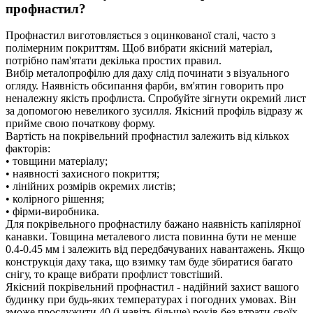
профнастил?
Профнастил виготовляється з оцинкованої сталі, часто з
полімерним покриттям. Щоб вибрати якісний матеріал,
потрібно пам'ятати декілька простих правил.
Вибір металопрофілю для даху слід починати з візуального
огляду. Наявність обсипання фарби, вм'ятин говорить про
неналежну якість профлиста. Спробуйте зігнути окремий лист
за допомогою невеликого зусилля. Якісний профіль відразу ж
прийме свою початкову форму.
Вартість на покрівельний профнастил залежить від кількох
факторів:
• товщини матеріалу;
• наявності захисного покриття;
• лінійних розмірів окремих листів;
• колірного рішення;
• фірми-виробника.
Для покрівельного профнастилу бажано наявність капілярної
канавки. Товщина металевого листа повинна бути не менше
0.4-0.45 мм і залежить від передбачуваних навантажень. Якщо
конструкція даху така, що взимку там буде збиратися багато
снігу, то краще вибрати профлист товстіший.
Якісний покрівельний профнастил - надійний захист вашого
будинку при будь-яких температурах і погодних умовах. Він
зможе прослужити 40 (і навіть більше) років без втрати своїх