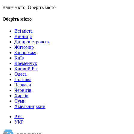
Ваше місто:
Оберіть місто
Оберіть місто
Всі міста
Вінниця
Дніпропетровськ
Житомир
Запоріжжя
Київ
Кременчук
Кривий Ріг
Одеса
Полтава
Черкаси
Чернігів
Харків
Суми
Хмельницький
РУС
УКР