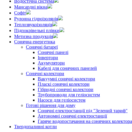
Водостічна система
Мансардні вікна
Софіт
Рулонна гідроізоляція
Теплозвукоізоляція
Підпокрівельні плівки
Метизна продукція
Сонячна енергетика
Сонячні батареї
Сонячні панелі
Інвертори
Акумулятори
Кабелі для сонячних панелей
Сонячні колектори
Вакуумні сонячні колектори
Пласкі сонячні колектори
Гібридні сонячні колектори
Трубопроводи для геліосистем
Насоси для геліосистем
Готові рішення для дому
Сонячні електростанції під "Зелений тариф"
Автономні сонячні електростанції
Гаряче водопостачання на сонячних колектор
Твердопаливні котли