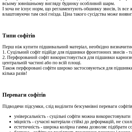
всьому зовнішньому вигляду будинку особливий шарм.
І хоча не існує норм, що регламентують обшивку звисів, їх все 
влаштовуючи там свої гнізда. Ціна такого сусідства може вияв
Типи софітів
Перш ніж купити підшивальний матеріал, необхідно визначитися 
1. Суцільний софіт підійде для підшивки фронтонних звисів - та
2. Перфорований софіт використовується для підшивки карнизни
центральній частині або по всій площі.
Також перфоровані софіти широко застосовуються для підшивки 
кілька разів!
Переваги софітів
Підводячи підсумки, слід виділити безсумнівні переваги софітів
універсальність - суцільні софіти можна використовувати 
міцність - сучасні матеріали стійкі до деформацій, не схи
естетичність - широка колірна гамма дозволяє підібрати с