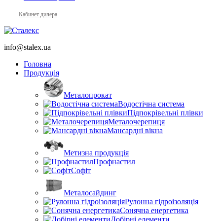
Кабинет дилера
info@stalex.ua
Головна
Продукція
Металопрокат
Водостічна система
Підпокрівельні плівки
Металочерепиця
Мансардні вікна
Метизна продукція
Профнастил
Софіт
Металосайдинг
Рулонна гідроізоляція
Сонячна енергетика
Добірні елементи