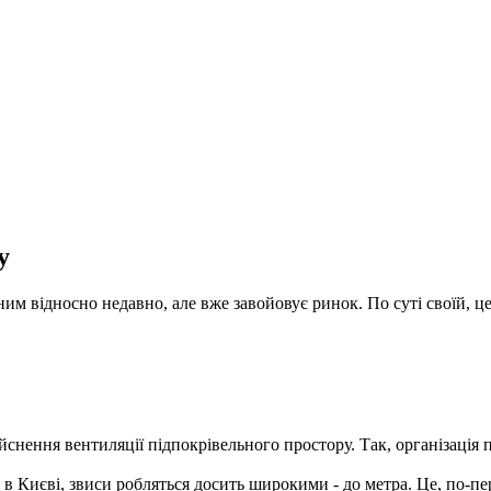
у
рним відносно недавно, але вже завойовує ринок. По суті своїй, ц
ійснення вентиляції підпокрівельного простору. Так, організація
в Києві, звиси робляться досить широкими - до метра. Це, по-перш