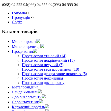
(068)
04 555 04
(066)
04 555 04
(093)
04 555 04
Головна
>>
Продукція
>>
Софіт
Каталог товарів
Металопрокат
Металочерепиця
Профнастил
Профнастил стіновий (14)
Профнастил покрівельний (15)
Профнастил несучий (7)
Профнастил весь асортимент (18)
Профнастил декоративне покриття (5)
Профнастил некондиція
Профнастил для паркану
Металосайдинг
Сендвіч-панелі
Добірні елементи
Євроштахетник
Каркасний профіль