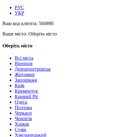
РУС
УКР
Ваш код клієнта:
560890
Ваше місто:
Оберіть місто
Оберіть місто
Всі міста
Вінниця
Дніпропетровськ
Житомир
Запоріжжя
Київ
Кременчук
Кривий Ріг
Одеса
Полтава
Черкаси
Чернігів
Харків
Суми
Хмельницький