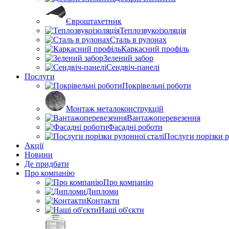
Євроштахетник
Теплозвукоізоляція
Сталь в рулонах
Каркасний профіль
Зелений забор
Сендвіч-панелі
Послуги
Покрівельні роботи
Монтаж металоконструкцій
Вантажоперевезення
Фасадні роботи
Послуги порізки р
Акції
Новини
Де придбати
Про компанію
Про компанію
Дипломи
Контакти
Наші об'єкти