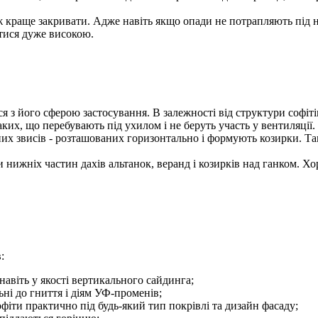
ж краще закривати. Адже навіть якщо опади не потрапляють під нь
итися дуже високою.
з його сферою застосування. В залежності від структури софітів
ких, що перебувають під ухилом і не беруть участь у вентиляції.
х звисів - розташованих горизонтально і формують козирки. Так
нижніх частин дахів альтанок, веранд і козирків над ганком. Хо
:
навіть у якості вертикального сайдинга;
льні до гниття і діям УФ-променів;
офіти практично під будь-який тип покрівлі та дизайн фасаду;