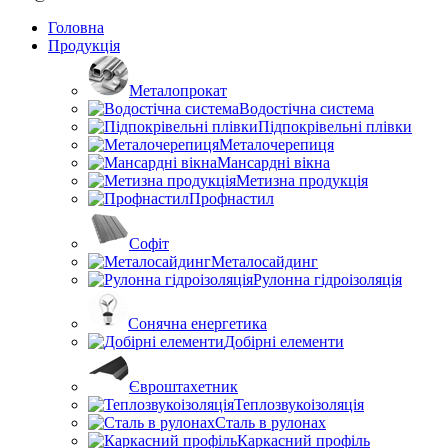
Головна
Продукція
Металопрокат
Водостічна система
Підпокрівельні плівки
Металочерепиця
Мансардні вікна
Метизна продукція
Профнастил
Софіт
Металосайдинг
Рулонна гідроізоляція
Сонячна енергетика
Добірні елементи
Євроштахетник
Теплозвукоізоляція
Сталь в рулонах
Каркасний профіль