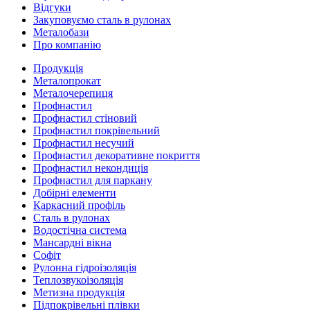
Відгуки
Закуповуємо сталь в рулонах
Металобази
Про компанію
Продукція
Металопрокат
Металочерепиця
Профнастил
Профнастил стіновий
Профнастил покрівельний
Профнастил несучий
Профнастил декоративне покриття
Профнастил некондиція
Профнастил для паркану
Добірні елементи
Каркасний профіль
Сталь в рулонах
Водостічна система
Мансардні вікна
Софіт
Рулонна гідроізоляція
Теплозвукоізоляція
Метизна продукція
Підпокрівельні плівки