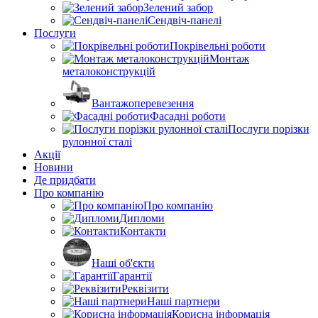
Зелений забор
Сендвіч-панелі
Послуги
Покрівельні роботи
Монтаж
металоконструкцій
Вантажоперевезення
Фасадні роботи
Послуги порізки
рулонної сталі
Акції
Новини
Де придбати
Про компанію
Про компанію
Дипломи
Контакти
Наші об'єкти
Гарантії
Реквізити
Наші партнери
Корисна інформація