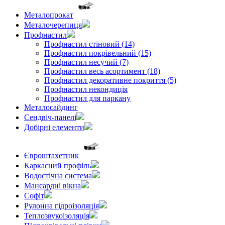
Металопрокат
Металочерепиця
Профнастил
Профнастил стіновий (14)
Профнастил покрівельний (15)
Профнастил несучий (7)
Профнастил весь асортимент (18)
Профнастил декоративне покриття (5)
Профнастил некондиція
Профнастил для паркану
Металосайдинг
Сендвіч-панелі
Добірні елементи
Євроштахетник
Каркасний профіль
Водостічна система
Мансардні вікна
Софіт
Рулонна гідроізоляція
Теплозвукоізоляція