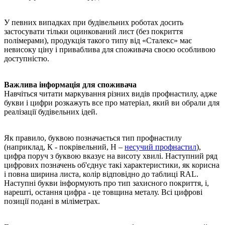
У певних випадках при будівельних роботах досить
застосувати тільки оцинкований лист (без покриття
полімерами), продукція такого типу від «Сталекс» має
невисоку ціну і приваблива для споживача своєю особливою
доступністю.
Важлива інформація для споживача
Навчіться читати маркування різних видів профнастилу, адже
букви і цифри розкажуть все про матеріал, який ви обрали для
реалізації будівельних ідей.
Як правило, буквою позначається тип профнастилу
(наприклад, К - покрівельний, Н –
несучий профнастил
),
цифра поруч з буквою вказує на висоту хвилі. Наступний ряд
цифрових позначень об'єднує такі характеристики, як корисна
і повна ширина листа, колір відповідно до таблиці RAL.
Наступні букви інформують про тип захисного покриття, і,
нарешті, остання цифра - це товщина металу. Всі цифрові
позиції подані в міліметрах.