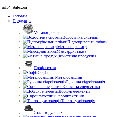
info@stalex.ua
Головна
Продукція
Металопрокат
Водостічна система
Підпокрівельні плівки
Металочерепиця
Мансардні вікна
Метизна продукція
Профнастил
Софіт
Металосайдинг
Рулонна гідроізоляція
Сонячна енергетика
Добірні елементи
Євроштахетник
Теплозвукоізоляція
Сталь в рулонах