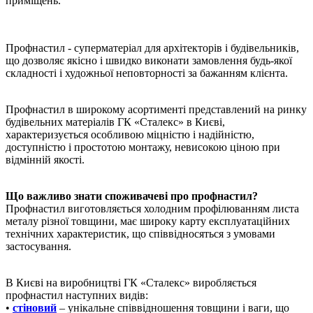
приміщень.
Профнастил - суперматеріал для архітекторів і будівельників,
що дозволяє якісно і швидко виконати замовлення будь-якої
складності і художньої неповторності за бажанням клієнта.
Профнастил в широкому асортименті представлений на ринку
будівельних матеріалів ГК «Сталекс» в Києві,
характеризується особливою міцністю і надійністю,
доступністю і простотою монтажу, невисокою ціною при
відмінній якості.
Що важливо знати споживачеві про профнастил?
Профнастил виготовляється холодним профілюванням листа
металу різної товщини, має широку карту експлуатаційних
технічних характеристик, що співвідносяться з умовами
застосування.
В Києві на виробництві ГК «Сталекс» виробляється
профнастил наступних видів:
•
стіновий
– унікальне співвідношення товщини і ваги, що