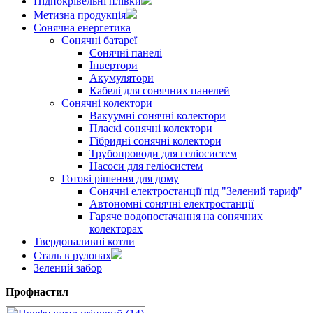
Підпокрівельні плівки
Метизна продукція
Сонячна енергетика
Сонячні батареї
Сонячні панелі
Інвертори
Акумулятори
Кабелі для сонячних панелей
Сонячні колектори
Вакуумні сонячні колектори
Пласкі сонячні колектори
Гібридні сонячні колектори
Трубопроводи для геліосистем
Насоси для геліосистем
Готові рішення для дому
Сонячні електростанції під "Зелений тариф"
Автономні сонячні електростанції
Гаряче водопостачання на сонячних
колекторах
Твердопаливні котли
Сталь в рулонах
Зелений забор
Профнастил