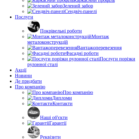
Каркасний профіль
Зелений забор
Сендвіч-панелі
Послуги
Покрівельні роботи
Монтаж
металоконструкцій
Вантажоперевезення
Фасадні роботи
Послуги порізки
рулонної сталі
Акції
Новини
Де придбати
Про компанію
Про компанію
Дипломи
Контакти
Наші об'єкти
Гарантії
Реквізити