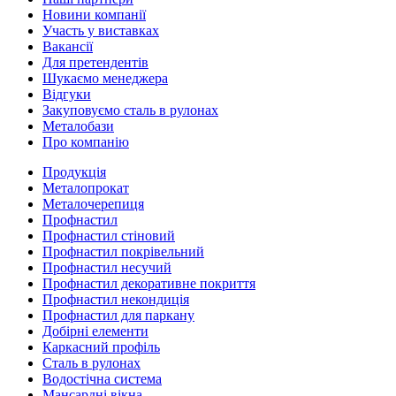
Новини компанії
Участь у виставках
Вакансії
Для претендентів
Шукаємо менеджера
Відгуки
Закуповуємо сталь в рулонах
Металобази
Про компанію
Продукція
Металопрокат
Металочерепиця
Профнастил
Профнастил стіновий
Профнастил покрівельний
Профнастил несучий
Профнастил декоративне покриття
Профнастил некондиція
Профнастил для паркану
Добірні елементи
Каркасний профіль
Сталь в рулонах
Водостічна система
Мансардні вікна