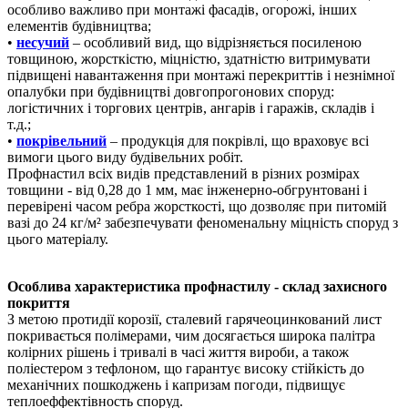
особливо важливо при монтажі фасадів, огорожі, інших
елементів будівництва;
•
несучий
– особливий вид, що відрізняється посиленою
товщиною, жорсткістю, міцністю, здатністю витримувати
підвищені навантаження при монтажі перекриттів і незнімної
опалубки при будівництві довгопрогонових споруд:
логістичних і торгових центрів, ангарів і гаражів, складів і
т.д.;
•
покрівельний
– продукція для покрівлі, що враховує всі
вимоги цього виду будівельних робіт.
Профнастил всіх видів представлений в різних розмірах
товщини - від 0,28 до 1 мм, має інженерно-обгрунтовані і
перевірені часом ребра жорсткості, що дозволяє при питомій
вазі до 24 кг/м² забезпечувати феноменальну міцність споруд з
цього матеріалу.
Особлива характеристика профнастилу - склад захисного
покриття
З метою протидії корозії, сталевий гарячеоцинкований лист
покривається полімерами, чим досягається широка палітра
колірних рішень і тривалі в часі життя вироби, а також
поліестером з тефлоном, що гарантує високу стійкість до
механічних пошкоджень і капризам погоди, підвищує
теплоеффектівность споруд.