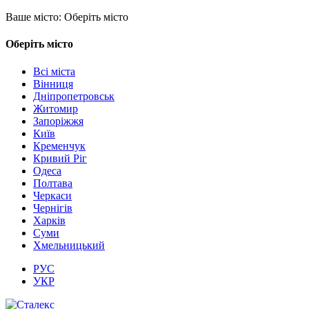
Ваше місто:
Оберіть місто
Оберіть місто
Всі міста
Вінниця
Дніпропетровськ
Житомир
Запоріжжя
Київ
Кременчук
Кривий Ріг
Одеса
Полтава
Черкаси
Чернігів
Харків
Суми
Хмельницький
РУС
УКР