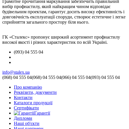
Грамотне прочитання маркування забезпечить правильний
вибір профнастилу, який найкращим чином відповідає
будівельним проектам, гарантує досить високу ефективність і
довговічність експлуатації споруди, створює естетичне і легке
сприйняття загального простору біля нього.
ГК «Сталекс» пропонує широкий асортимент профнастилу
високої якості і різних характеристик по всій Україні.
(093) 04 555 04
info@stalex.ua
(068)
04 555 04
(068)
04 555 04
(066)
04 555 04
(093)
04 555 04
Про компанію
Реквізити, документи
Контакти
Каталоги продукції
Сертифікати
Гарантії
Дипломи
Наші об'єкти
Наші партнери