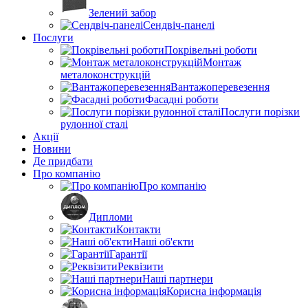
Зелений забор
Сендвіч-панелі
Послуги
Покрівельні роботи
Монтаж
металоконструкцій
Вантажоперевезення
Фасадні роботи
Послуги порізки
рулонної сталі
Акції
Новини
Де придбати
Про компанію
Про компанію
Дипломи
Контакти
Наші об'єкти
Гарантії
Реквізити
Наші партнери
Корисна інформація