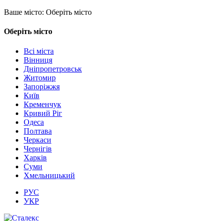
Ваше місто:
Оберіть місто
Оберіть місто
Всі міста
Вінниця
Дніпропетровськ
Житомир
Запоріжжя
Київ
Кременчук
Кривий Ріг
Одеса
Полтава
Черкаси
Чернігів
Харків
Суми
Хмельницький
РУС
УКР