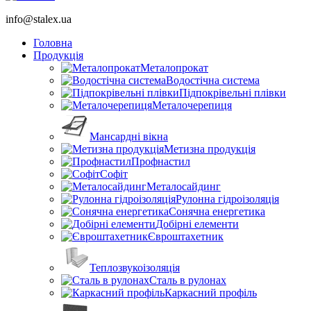
info@stalex.ua
Головна
Продукція
Металопрокат
Водостічна система
Підпокрівельні плівки
Металочерепиця
Мансардні вікна
Метизна продукція
Профнастил
Софіт
Металосайдинг
Рулонна гідроізоляція
Сонячна енергетика
Добірні елементи
Євроштахетник
Теплозвукоізоляція
Сталь в рулонах
Каркасний профіль