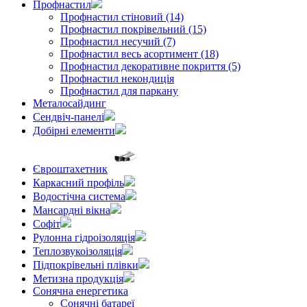
Профнастил
Профнастил стіновий (14)
Профнастил покрівельний (15)
Профнастил несучий (7)
Профнастил весь асортимент (18)
Профнастил декоративне покриття (5)
Профнастил некондиція
Профнастил для паркану
Металосайдинг
Сендвіч-панелі
Добірні елементи
Євроштахетник
Каркасний профіль
Водостічна система
Мансардні вікна
Софіт
Рулонна гідроізоляція
Теплозвукоізоляція
Підпокрівельні плівки
Метизна продукція
Сонячна енергетика
Сонячні батареї