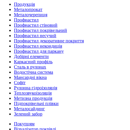
Продукція
Металопрокат
Металочерепиця
Профнастил
Профнастил стіновий
Профнастил покрівельний
Профнастил несучий
Профнастил декоративне покриття
Профнастил некондиція
Профнастил для паркану
Добірні елементи
Каркасний профіль
Сталь в рулонах
Водостічна система
Мансардні вікна
Софіт
Рулонна гідроізоляція
Теплозвукоізоляція
Метизна продукція
Підпокрівельні плівки
Металосайдинг
Зелений забор
Покупцям
Візуалізатор покрівлі