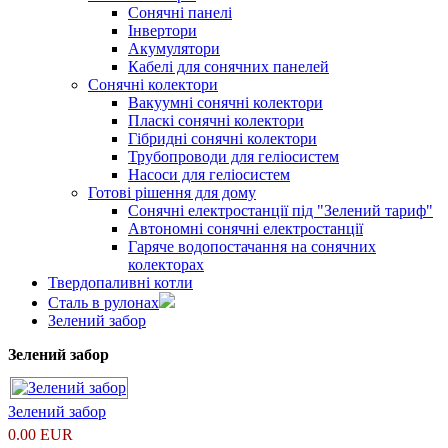
Сонячні панелі
Інвертори
Акумулятори
Кабелі для сонячних панелей
Сонячні колектори
Вакуумні сонячні колектори
Пласкі сонячні колектори
Гібридні сонячні колектори
Трубопроводи для геліосистем
Насоси для геліосистем
Готові рішення для дому
Сонячні електростанції під "Зелений тариф"
Автономні сонячні електростанції
Гаряче водопостачання на сонячних
колекторах
Твердопаливні котли
Сталь в рулонах
Зелений забор
Зелений забор
Зелений забор
0.00 EUR