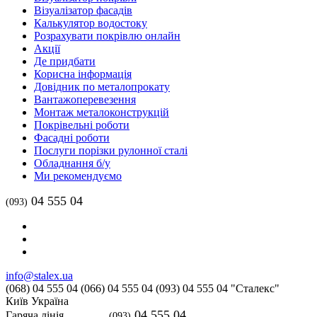
Візуалізатор фасадів
Калькулятор водостоку
Розрахувати покрівлю онлайн
Акції
Де придбати
Корисна інформація
Довідник по металопрокату
Вантажоперевезення
Монтаж металоконструкцій
Покрівельні роботи
Фасадні роботи
Послуги порізки рулонної сталі
Обладнання б/у
Ми рекомендуємо
04 555 04
(093)
info@stalex.ua
(068)
04 555 04
(066)
04 555 04
(093)
04 555 04
"Сталекс"
Київ
Україна
04 555 04
Гаряча лінія
(093)