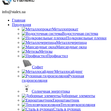
info@stalex.ua
Главная
Продукция
Металлопрокат
Водосточная система
Подкровельные пленки
Металлочерепица
Мансардные окна
Метизы
Профнастил
Софит
Металлосайдинг
Рулонная
гидроизоляция
Солнечная энергетика
Доборные элементы
Евроштакетник
Теплозвукоизоляция
Сталь в рулонах