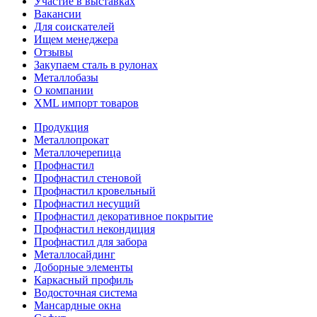
Участие в выставках
Вакансии
Для соискателей
Ищем менеджера
Отзывы
Закупаем сталь в рулонах
Металлобазы
О компании
XML импорт товаров
Продукция
Металлопрокат
Металлочерепица
Профнастил
Профнастил стеновой
Профнастил кровельный
Профнастил несущий
Профнастил декоративное покрытие
Профнастил некондиция
Профнастил для забора
Металлосайдинг
Доборные элементы
Каркасный профиль
Водосточная система
Мансардные окна