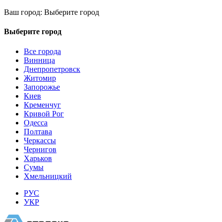
Ваш город:
Выберите город
Выберите город
Все города
Винница
Днепропетровск
Житомир
Запорожье
Киев
Кременчуг
Кривой Рог
Одесса
Полтава
Черкассы
Чернигов
Харьков
Сумы
Хмельницкий
РУС
УКР