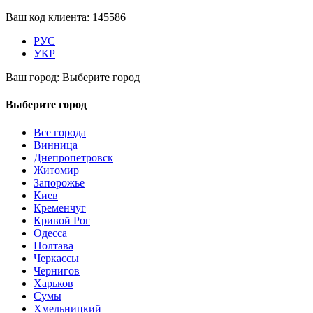
Ваш код клиента:
145586
РУС
УКР
Ваш город:
Выберите город
Выберите город
Все города
Винница
Днепропетровск
Житомир
Запорожье
Киев
Кременчуг
Кривой Рог
Одесса
Полтава
Черкассы
Чернигов
Харьков
Сумы
Хмельницкий