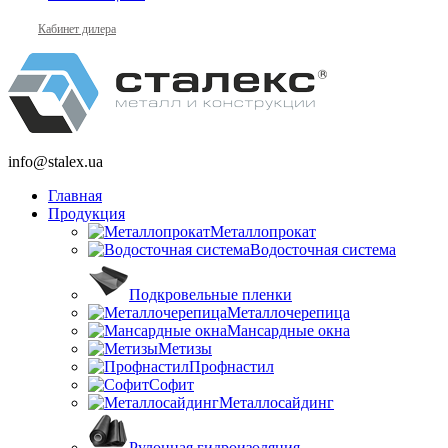
Кабинет дилера
info@stalex.ua
Главная
Продукция
Металлопрокат
Водосточная система
Подкровельные пленки
Металлочерепица
Мансардные окна
Метизы
Профнастил
Софит
Металлосайдинг
Рулонная гидроизоляция