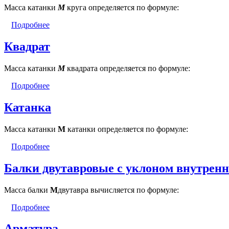
Масса катанки
М
круга определяется по формуле:
Подробнее
Квадрат
Масса катанки
М
квадрата определяется по формуле:
Подробнее
Катанка
Масса катанки
М
катанки определяется по формуле:
Подробнее
Балки двутавровые с уклоном внутренн
Масса балки
М
двутавра вычисляется по формуле:
Подробнее
Арматура