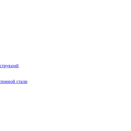
струкций
улонной стали