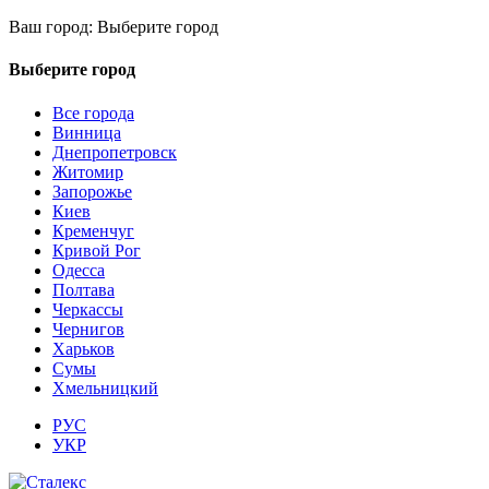
Ваш город:
Выберите город
Выберите город
Все города
Винница
Днепропетровск
Житомир
Запорожье
Киев
Кременчуг
Кривой Рог
Одесса
Полтава
Черкассы
Чернигов
Харьков
Сумы
Хмельницкий
РУС
УКР