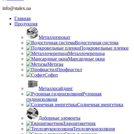
info@stalex.ua
Главная
Продукция
Металлопрокат
Водосточная система
Подкровельные пленки
Металлочерепица
Мансардные окна
Метизы
Профнастил
Софит
Металлосайдинг
Рулонная
гидроизоляция
Солнечная энергетика
Доборные элементы
Евроштакетник
Теплозвукоизоляция