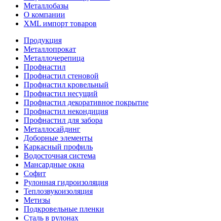
Металлобазы
О компании
XML импорт товаров
Продукция
Металлопрокат
Металлочерепица
Профнастил
Профнастил стеновой
Профнастил кровельный
Профнастил несущий
Профнастил декоративное покрытие
Профнастил некондиция
Профнастил для забора
Металлосайдинг
Доборные элементы
Каркасный профиль
Водосточная система
Мансардные окна
Софит
Рулонная гидроизоляция
Теплозвукоизоляция
Метизы
Подкровельные пленки
Сталь в рулонах