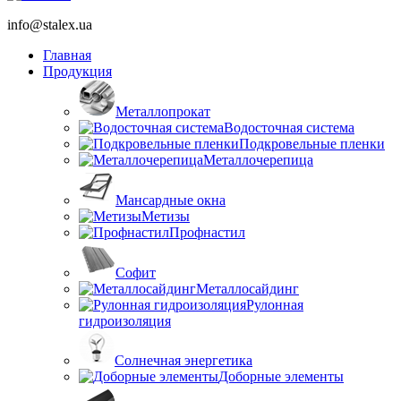
info@stalex.ua
Главная
Продукция
Металлопрокат
Водосточная система
Подкровельные пленки
Металлочерепица
Мансардные окна
Метизы
Профнастил
Софит
Металлосайдинг
Рулонная
гидроизоляция
Солнечная энергетика
Доборные элементы