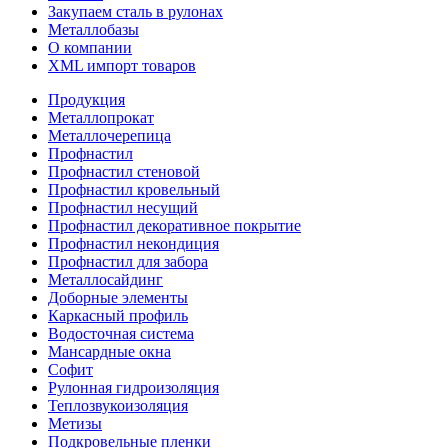
Закупаем сталь в рулонах
Металлобазы
О компании
XML импорт товаров
Продукция
Металлопрокат
Металлочерепица
Профнастил
Профнастил стеновой
Профнастил кровельный
Профнастил несущий
Профнастил декоративное покрытие
Профнастил некондиция
Профнастил для забора
Металлосайдинг
Доборные элементы
Каркасный профиль
Водосточная система
Мансардные окна
Софит
Рулонная гидроизоляция
Теплозвукоизоляция
Метизы
Подкровельные пленки