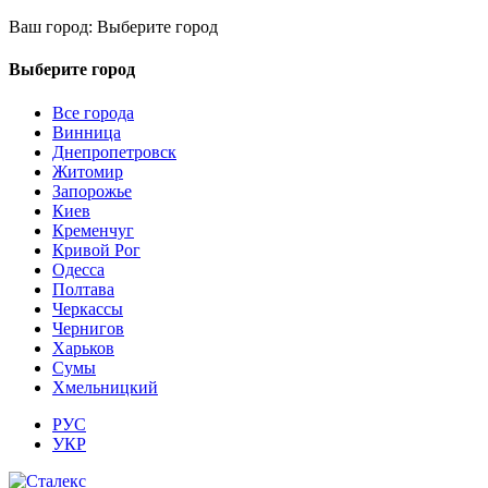
Ваш город:
Выберите город
Выберите город
Все города
Винница
Днепропетровск
Житомир
Запорожье
Киев
Кременчуг
Кривой Рог
Одесса
Полтава
Черкассы
Чернигов
Харьков
Сумы
Хмельницкий
РУС
УКР