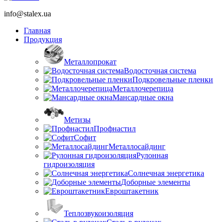
info@stalex.ua
Главная
Продукция
Металлопрокат
Водосточная система
Подкровельные пленки
Металлочерепица
Мансардные окна
Метизы
Профнастил
Софит
Металлосайдинг
Рулонная
гидроизоляция
Солнечная энергетика
Доборные элементы
Евроштакетник
Теплозвукоизоляция