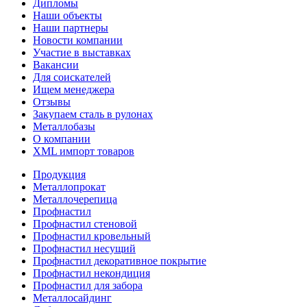
Дипломы
Наши объекты
Наши партнеры
Новости компании
Участие в выставках
Вакансии
Для соискателей
Ищем менеджера
Отзывы
Закупаем сталь в рулонах
Металлобазы
О компании
XML импорт товаров
Продукция
Металлопрокат
Металлочерепица
Профнастил
Профнастил стеновой
Профнастил кровельный
Профнастил несущий
Профнастил декоративное покрытие
Профнастил некондиция
Профнастил для забора
Металлосайдинг