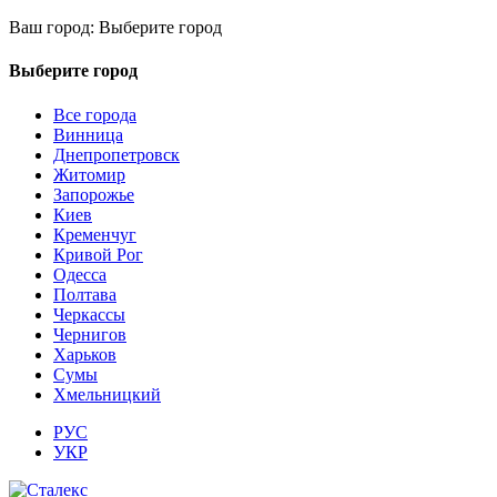
Ваш город:
Выберите город
Выберите город
Все города
Винница
Днепропетровск
Житомир
Запорожье
Киев
Кременчуг
Кривой Рог
Одесса
Полтава
Черкассы
Чернигов
Харьков
Сумы
Хмельницкий
РУС
УКР