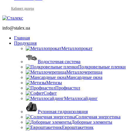
Кабинет дилера
info@stalex.ua
Главная
Продукция
Металлопрокат
Водосточная система
Подкровельные пленки
Металлочерепица
Мансардные окна
Метизы
Профнастил
Софит
Металлосайдинг
Рулонная гидроизоляция
Солнечная энергетика
Доборные элементы
Евроштакетник