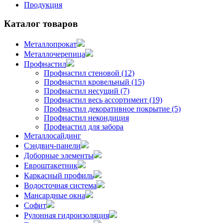
Продукция
Каталог товаров
Металлопрокат
Металлочерепица
Профнастил
Профнастил стеновой (12)
Профнастил кровельный (15)
Профнастил несущий (7)
Профнастил весь ассортимент (19)
Профнастил декоративное покрытие (5)
Профнастил некондиция
Профнастил для забора
Металлосайдинг
Сэндвич-панели
Доборные элементы
Евроштакетник
Каркасный профиль
Водосточная система
Мансардные окна
Софит
Рулонная гидроизоляция