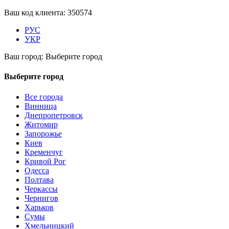
Ваш код клиента:
350574
РУС
УКР
Ваш город:
Выберите город
Выберите город
Все города
Винница
Днепропетровск
Житомир
Запорожье
Киев
Кременчуг
Кривой Рог
Одесса
Полтава
Черкассы
Чернигов
Харьков
Сумы
Хмельницкий