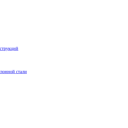
струкций
улонной стали