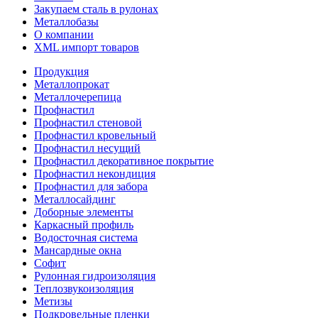
Закупаем сталь в рулонах
Металлобазы
О компании
XML импорт товаров
Продукция
Металлопрокат
Металлочерепица
Профнастил
Профнастил стеновой
Профнастил кровельный
Профнастил несущий
Профнастил декоративное покрытие
Профнастил некондиция
Профнастил для забора
Металлосайдинг
Доборные элементы
Каркасный профиль
Водосточная система
Мансардные окна
Софит
Рулонная гидроизоляция
Теплозвукоизоляция
Метизы
Подкровельные пленки