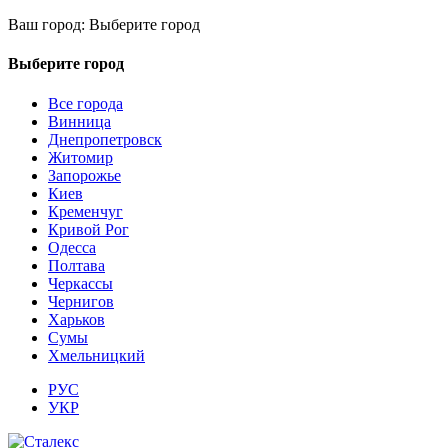
Ваш город:
Выберите город
Выберите город
Все города
Винница
Днепропетровск
Житомир
Запорожье
Киев
Кременчуг
Кривой Рог
Одесса
Полтава
Черкассы
Чернигов
Харьков
Сумы
Хмельницкий
РУС
УКР