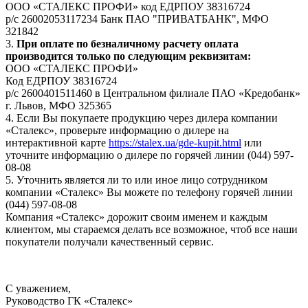
ООО «СТАЛЕКС ПРОФИ» код ЕДРПОУ 38316724
р/с 26002053117234 Банк ПАО "ПРИВАТБАНК", МФО
321842
3.
При оплате по безналичному расчету оплата
производится только по следующим реквизитам:
ООО «СТАЛЕКС ПРОФИ»
Код ЕДРПОУ 38316724
р/с 2600401511460 в Центральном филиале ПАО «Кредобанк»
г. Львов, МФО 325365
4. Если Вы покупаете продукцию через дилера компании
«Сталекс», проверьте информацию о дилере на
интерактивной карте
https://stalex.ua/gde-kupit.html
или
уточните информацию о дилере по горячей линии (044) 597-
08-08
5. Уточнить является ли то или иное лицо сотрудником
компании «Сталекс» Вы можете по телефону горячей линии
(044) 597-08-08
Компания «Сталекс» дорожит своим именем и каждым
клиентом, мы стараемся делать все возможное, чтоб все наши
покупатели получали качественный сервис.
С уважением,
Руководство ГК «Сталекс»