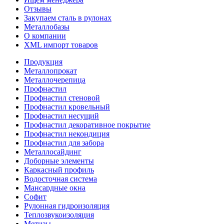
Отзывы
Закупаем сталь в рулонах
Металлобазы
О компании
XML импорт товаров
Продукция
Металлопрокат
Металлочерепица
Профнастил
Профнастил стеновой
Профнастил кровельный
Профнастил несущий
Профнастил декоративное покрытие
Профнастил некондиция
Профнастил для забора
Металлосайдинг
Доборные элементы
Каркасный профиль
Водосточная система
Мансардные окна
Софит
Рулонная гидроизоляция
Теплозвукоизоляция
Метизы