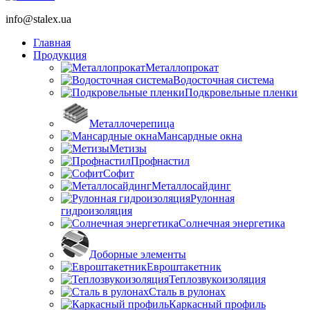
info@stalex.ua
Главная
Продукция
Металлопрокат
Водосточная система
Подкровельные пленки
Металлочерепица
Мансардные окна
Метизы
Профнастил
Софит
Металлосайдинг
Рулонная
гидроизоляция
Солнечная энергетика
Доборные элементы
Евроштакетник
Теплозвукоизоляция
Сталь в рулонах
Каркасный профиль