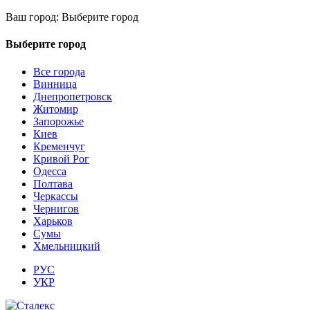
Ваш город:
Выберите город
Выберите город
Все города
Винница
Днепропетровск
Житомир
Запорожье
Киев
Кременчуг
Кривой Рог
Одесса
Полтава
Черкассы
Чернигов
Харьков
Сумы
Хмельницкий
РУС
УКР