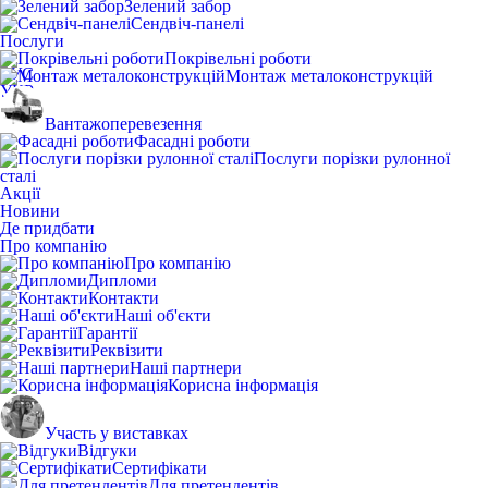
Зелений забор
Сендвіч-панелі
Послуги
Покрівельні роботи
РУС
Монтаж металоконструкцій
УКР
Вантажоперевезення
Фасадні роботи
Послуги порізки рулонної
сталі
Акції
Новини
Де придбати
Про компанію
Про компанію
Дипломи
Контакти
Наші об'єкти
Гарантії
Реквізити
Наші партнери
Корисна інформація
Участь у виставках
Відгуки
Сертифікати
Для претендентів