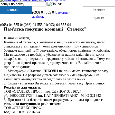
КОШИК
КАБИНЕТ
(093)
04 555 04
Замовити
дзвінок
ДИЛЕРА
(068)
04 555 04
(066)
04 555 04
(093)
04 555 04
Пам'ятка покупцю компанії "Сталекс"
Шановні колеги,
Компанія «Сталекс», є компанією національного масштабу, часто
стикається з випадками, коли зловмисники, прикриваючись
брендом компанії та її репутацією, обманюють довірливих клієнтів.
Ми вважаємо за необхідне убезпечити наших клієнтів від таких
шахраїв, які привертають передоплату клієнтів і зникають. Тому ми
розробили прості правила, дотримуючись яких Ви забезпечите
процес покупки:
1. Менеджери «Сталекс»
НІКОЛИ
не приймають готівкову оплату
від клієнта. Не розраховуйтесь готівкою з «менеджером» і не
залишайте «менеджеру» передоплату за замовлення.
2. Оплату готівкою Ви можете провести через касу Приватбанку.
Реквізити для оплати:
ТОВ «СТАЛЕКС ПРОФІ» код ЄДРПОУ 38316724
р/р 26002053117234 Банк ПАТ "ПРИВАТБАНК", МФО 321842
3. При оплаті за безготівковим розрахунком оплата проводиться
тільки за наступними реквізитами
:
ТОВ «СТАЛЕКС ПРОФІ»
Код ЄДРПОУ 38316724