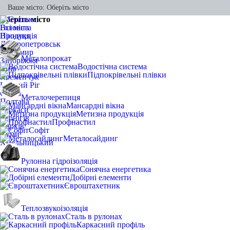
Ваше місто:
Оберіть місто
Оберіть місто
Всі міста
Головна
Вінниця
Продукція
Дніпропетровськ
Житомир
Металопрокат
Запоріжжя
Водостічна система
Київ
Підпокрівельні плівки
Кременчук
Кривий Ріг
Одеса
Металочерепиця
Полтава
Мансардні вікна
Черкаси
Метизна продукція
Чернігів
Профнастил
Харків
Софіт
Суми
Металосайдинг
Хмельницький
Рулонна гідроізоляція
Сонячна енергетика
Добірні елементи
Євроштахетник
Теплозвукоізоляція
Сталь в рулонах
Каркасний профіль