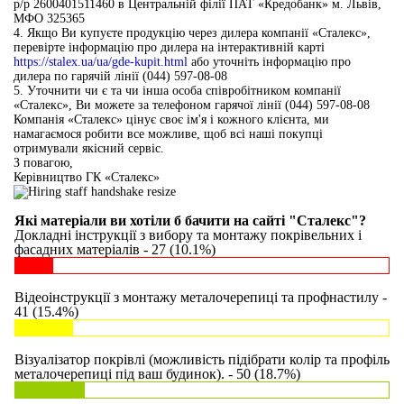
р/р 2600401511460 в Центральній філії ПАТ «Кредобанк» м. Львів,
МФО 325365
4. Якщо Ви купуєте продукцію через дилера компанії «Сталекс»,
перевірте інформацію про дилера на інтерактивній карті
https://stalex.ua/ua/gde-kupit.html
або уточніть інформацію про
дилера по гарячій лінії (044) 597-08-08
5. Уточнити чи є та чи інша особа співробітником компанії
«Сталекс», Ви можете за телефоном гарячої лінії (044) 597-08-08
Компанія «Сталекс» цінує своє ім'я і кожного клієнта, ми
намагаємося робити все можливе, щоб всі наші покупці
отримували якісний сервіс.
З повагою,
Керівництво ГК «Сталекс»
Які матеріали ви хотіли б бачити на сайті "Сталекс"?
Докладні інструкції з вибору та монтажу покрівельних і
фасадних матеріалів - 27 (10.1%)
Відеоінструкції з монтажу металочерепиці та профнастилу -
41 (15.4%)
Візуалізатор покрівлі (можливість підібрати колір та профіль
металочерепиці під ваш будинок). - 50 (18.7%)