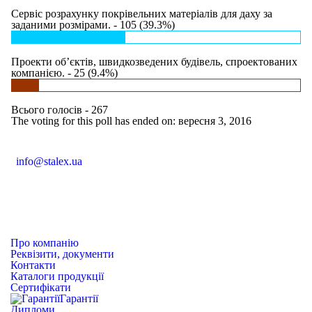
Сервіс розрахунку покрівельних матеріалів для даху за
заданими розмірами. - 105 (39.3%)
Проекти об’єктів, швидкозведених будівель, спроектованих
компанією. - 25 (9.4%)
Всього голосів - 267
The voting for this poll has ended on: вересня 3, 2016
04 555 04
(093) 04 555 04
(068)
info@stalex.ua
04 555 04
(068)
04 555 04
(066)
04 555 04
(093)
Про компанію
Реквізити, документи
Контакти
Каталоги продукції
Сертифікати
Гарантії
Дипломи