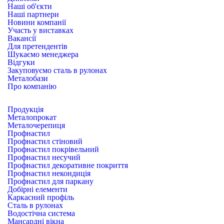
Наші об'єкти
Наші партнери
Новини компанії
Участь у виставках
Вакансії
Для претендентів
Шукаємо менеджера
Відгуки
Закуповуємо сталь в рулонах
Металобази
Про компанію
Продукція
Металопрокат
Металочерепиця
Профнастил
Профнастил стіновий
Профнастил покрівельний
Профнастил несучий
Профнастил декоративне покриття
Профнастил некондиція
Профнастил для паркану
Добірні елементи
Каркасний профіль
Сталь в рулонах
Водостічна система
Мансардні вікна