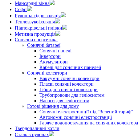
Мансардні вікна
Софіт
Рулонна гідроізоляція
Теплозвукоізоляція
Підпокрівельні плівки
Метизна продукція
Сонячна енергетика
Сонячні батареї
Сонячні панелі
Інвертори
Акумулятори
Кабелі для сонячних панелей
Сонячні колектори
Вакуумні сонячні колектори
Пласкі сонячні колектори
Гібридні сонячні колектори
Трубопроводи для геліосистем
Насоси для геліосистем
Готові рішення для дому
Сонячні електростанції під "Зелений тариф"
Автономні сонячні електростанції
Гаряче водопостачання на сонячних колектор
Твердопаливні котли
Сталь в рулонах