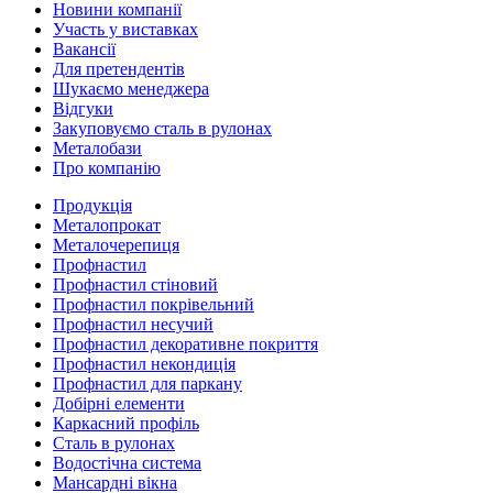
Новини компанії
Участь у виставках
Вакансії
Для претендентів
Шукаємо менеджера
Відгуки
Закуповуємо сталь в рулонах
Металобази
Про компанію
Продукція
Металопрокат
Металочерепиця
Профнастил
Профнастил стіновий
Профнастил покрівельний
Профнастил несучий
Профнастил декоративне покриття
Профнастил некондиція
Профнастил для паркану
Добірні елементи
Каркасний профіль
Сталь в рулонах
Водостічна система
Мансардні вікна