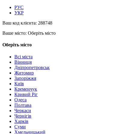
РУС
УКР
Ваш код клієнта:
288748
Ваше місто:
Оберіть місто
Оберіть місто
Всі міста
Вінниця
Дніпропетровськ
Житомир
Запоріжжя
Київ
Кременчук
Кривий Ріг
Одеса
Полтава
Черкаси
Чернігів
Харків
Суми
Хмельницький