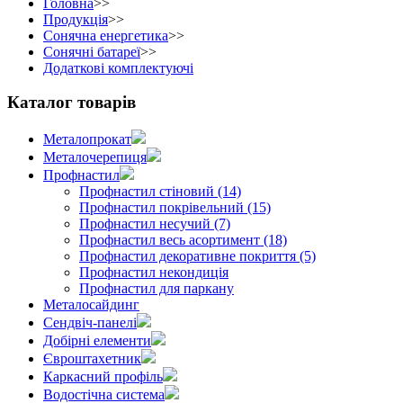
Головна
>>
Продукція
>>
Сонячна енергетика
>>
Сонячні батареї
>>
Додаткові комплектуючі
Каталог товарів
Металопрокат
Металочерепиця
Профнастил
Профнастил стіновий (14)
Профнастил покрівельний (15)
Профнастил несучий (7)
Профнастил весь асортимент (18)
Профнастил декоративне покриття (5)
Профнастил некондиція
Профнастил для паркану
Металосайдинг
Сендвіч-панелі
Добірні елементи
Євроштахетник
Каркасний профіль
Водостічна система