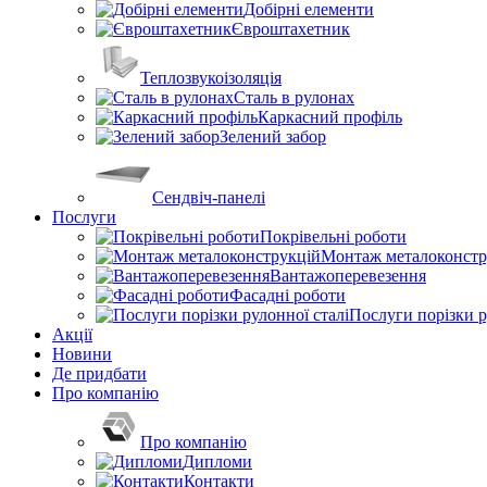
Добірні елементи
Євроштахетник
Теплозвукоізоляція
Сталь в рулонах
Каркасний профіль
Зелений забор
Сендвіч-панелі
Послуги
Покрівельні роботи
Монтаж металоконстр
Вантажоперевезення
Фасадні роботи
Послуги порізки р
Акції
Новини
Де придбати
Про компанію
Про компанію
Дипломи
Контакти