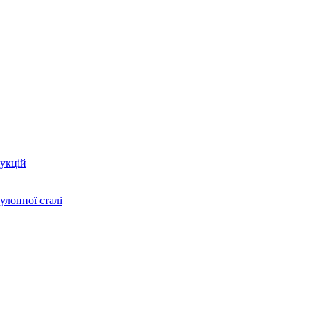
укцій
улонної сталі