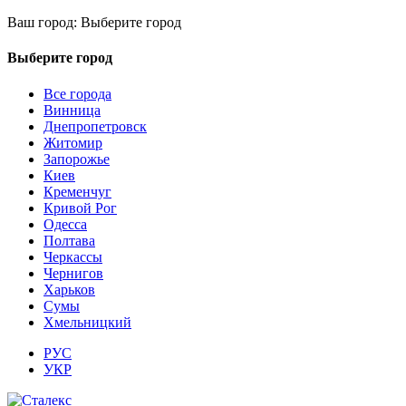
Ваш город:
Выберите город
Выберите город
Все города
Винница
Днепропетровск
Житомир
Запорожье
Киев
Кременчуг
Кривой Рог
Одесса
Полтава
Черкассы
Чернигов
Харьков
Сумы
Хмельницкий
РУС
УКР