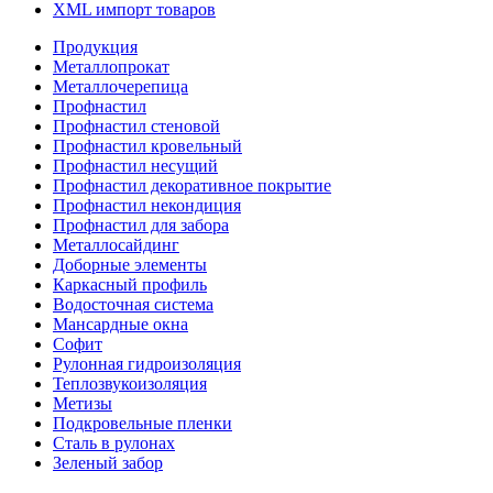
XML импорт товаров
Продукция
Металлопрокат
Металлочерепица
Профнастил
Профнастил стеновой
Профнастил кровельный
Профнастил несущий
Профнастил декоративное покрытие
Профнастил некондиция
Профнастил для забора
Металлосайдинг
Доборные элементы
Каркасный профиль
Водосточная система
Мансардные окна
Софит
Рулонная гидроизоляция
Теплозвукоизоляция
Метизы
Подкровельные пленки
Сталь в рулонах
Зеленый забор