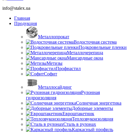
info@stalex.ua
Главная
Продукция
Металлопрокат
Водосточная система
Подкровельные пленки
Металлочерепица
Мансардные окна
Метизы
Профнастил
Софит
Металлосайдинг
Рулонная
гидроизоляция
Солнечная энергетика
Доборные элементы
Евроштакетник
Теплозвукоизоляция
Сталь в рулонах
Каркасный профиль