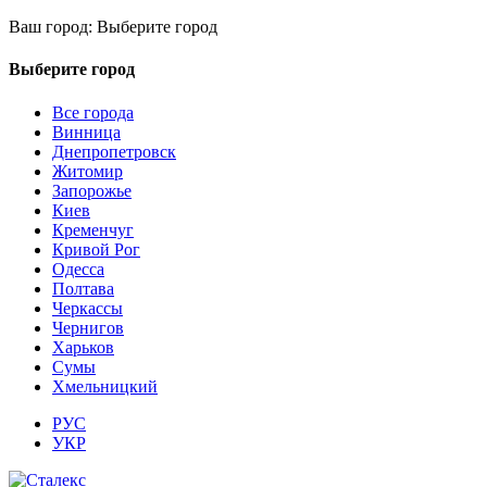
Ваш город:
Выберите город
Выберите город
Все города
Винница
Днепропетровск
Житомир
Запорожье
Киев
Кременчуг
Кривой Рог
Одесса
Полтава
Черкассы
Чернигов
Харьков
Сумы
Хмельницкий
РУС
УКР