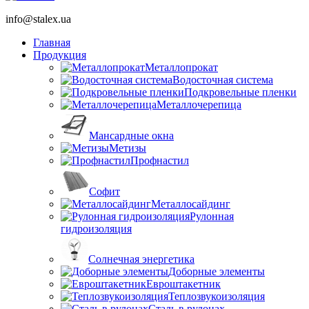
info@stalex.ua
Главная
Продукция
Металлопрокат
Водосточная система
Подкровельные пленки
Металлочерепица
Мансардные окна
Метизы
Профнастил
Софит
Металлосайдинг
Рулонная
гидроизоляция
Солнечная энергетика
Доборные элементы
Евроштакетник
Теплозвукоизоляция
Сталь в рулонах