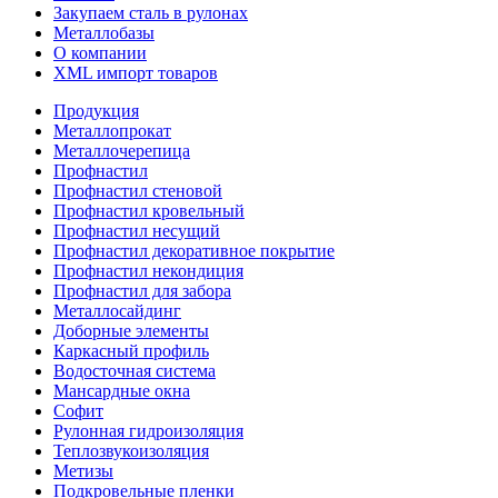
Закупаем сталь в рулонах
Металлобазы
О компании
XML импорт товаров
Продукция
Металлопрокат
Металлочерепица
Профнастил
Профнастил стеновой
Профнастил кровельный
Профнастил несущий
Профнастил декоративное покрытие
Профнастил некондиция
Профнастил для забора
Металлосайдинг
Доборные элементы
Каркасный профиль
Водосточная система
Мансардные окна
Софит
Рулонная гидроизоляция
Теплозвукоизоляция
Метизы
Подкровельные пленки