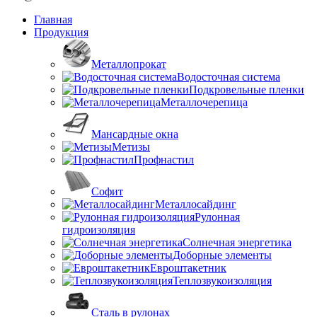
Главная
Продукция
Металлопрокат
Водосточная система
Подкровельные пленки
Металлочерепица
Мансардные окна
Метизы
Профнастил
Софит
Металлосайдинг
Рулонная
гидроизоляция
Солнечная энергетика
Доборные элементы
Евроштакетник
Теплозвукоизоляция
Сталь в рулонах