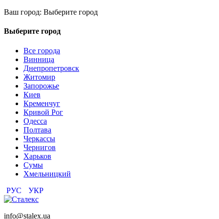
Ваш город:
Выберите город
Выберите город
Все города
Винница
Днепропетровск
Житомир
Запорожье
Киев
Кременчуг
Кривой Рог
Одесса
Полтава
Черкассы
Чернигов
Харьков
Сумы
Хмельницкий
РУС
УКР
info@stalex.ua