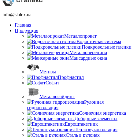
info@stalex.ua
Главная
Продукция
Металлопрокат
Водосточная система
Подкровельные пленки
Металлочерепица
Мансардные окна
Метизы
Профнастил
Софит
Металлосайдинг
Рулонная
гидроизоляция
Солнечная энергетика
Доборные элементы
Евроштакетник
Теплозвукоизоляция
Сталь в рулонах