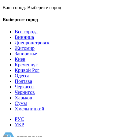
Ваш город:
Выберите город
Выберите город
Все города
Винница
Днепропетровск
Житомир
Запорожье
Киев
Кременчуг
Кривой Рог
Одесса
Полтава
Черкассы
Чернигов
Харьков
Сумы
Хмельницкий
РУС
УКР