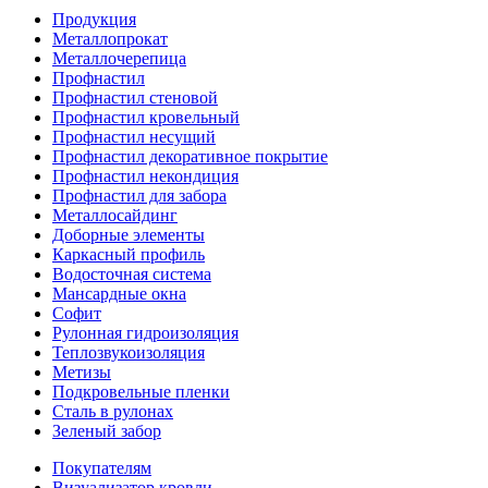
Продукция
Металлопрокат
Металлочерепица
Профнастил
Профнастил стеновой
Профнастил кровельный
Профнастил несущий
Профнастил декоративное покрытие
Профнастил некондиция
Профнастил для забора
Металлосайдинг
Доборные элементы
Каркасный профиль
Водосточная система
Мансардные окна
Софит
Рулонная гидроизоляция
Теплозвукоизоляция
Метизы
Подкровельные пленки
Сталь в рулонах
Зеленый забор
Покупателям
Визуализатор кровли