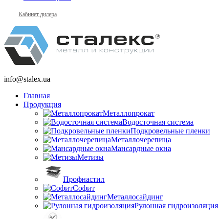
Кабинет дилера
info@stalex.ua
Главная
Продукция
Металлопрокат
Водосточная система
Подкровельные пленки
Металлочерепица
Мансардные окна
Метизы
Профнастил
Софит
Металлосайдинг
Рулонная гидроизоляция