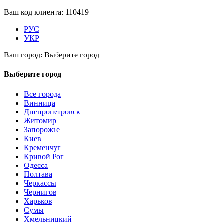
Ваш код клиента:
110419
РУС
УКР
Ваш город:
Выберите город
Выберите город
Все города
Винница
Днепропетровск
Житомир
Запорожье
Киев
Кременчуг
Кривой Рог
Одесса
Полтава
Черкассы
Чернигов
Харьков
Сумы
Хмельницкий