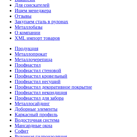
Для соискателей
Ищем менеджера
Отзывы
Закупаем сталь в рулонах
Металлобазы
О компании
XML импорт товаров
Продукция
Металлопрокат
Металлочерепица
Профнастил
Профнастил стеновой
Профнастил кровельный
Профнастил несущий
Профнастил декоративное покрытие
Профнастил некондиция
Профнастил для забора
Металлосайдинг
Доборные элементы
Каркасный профиль
Водосточная система
Мансардные окна
Софит
Рулонная гидроизоляция