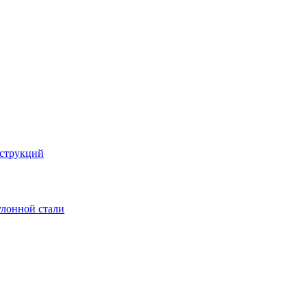
струкций
улонной стали