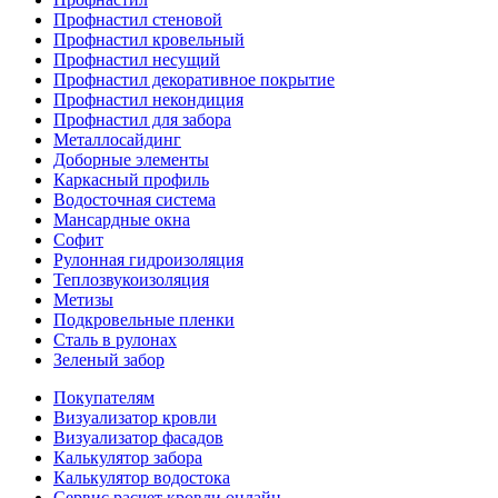
Профнастил стеновой
Профнастил кровельный
Профнастил несущий
Профнастил декоративное покрытие
Профнастил некондиция
Профнастил для забора
Металлосайдинг
Доборные элементы
Каркасный профиль
Водосточная система
Мансардные окна
Софит
Рулонная гидроизоляция
Теплозвукоизоляция
Метизы
Подкровельные пленки
Сталь в рулонах
Зеленый забор
Покупателям
Визуализатор кровли
Визуализатор фасадов
Калькулятор забора
Калькулятор водостока
Сервис расчет кровли онлайн