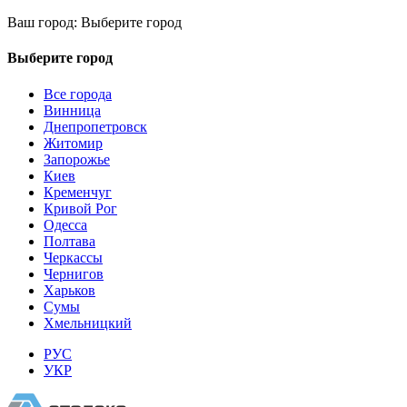
Ваш город:
Выберите город
Выберите город
Все города
Винница
Днепропетровск
Житомир
Запорожье
Киев
Кременчуг
Кривой Рог
Одесса
Полтава
Черкассы
Чернигов
Харьков
Сумы
Хмельницкий
РУС
УКР