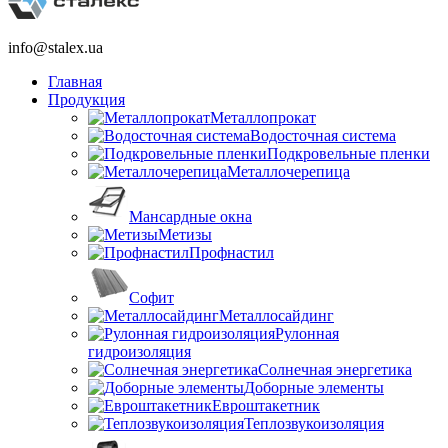
info@stalex.ua
Главная
Продукция
Металлопрокат
Водосточная система
Подкровельные пленки
Металлочерепица
Мансардные окна
Метизы
Профнастил
Софит
Металлосайдинг
Рулонная
гидроизоляция
Солнечная энергетика
Доборные элементы
Евроштакетник
Теплозвукоизоляция