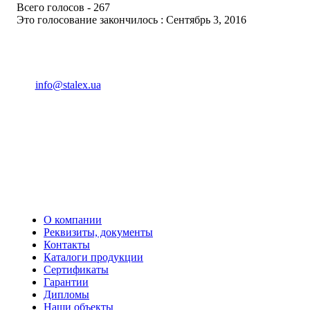
Всего голосов - 267
Это голосование закончилось : Сентябрь 3, 2016
(093) 04 555 04
info@stalex.ua
04 555 04
(068)
04 555 04
(068)
04 555 04
(066)
04 555 04
(093)
О компании
Реквизиты, документы
Контакты
Каталоги продукции
Сертификаты
Гарантии
Дипломы
Наши объекты