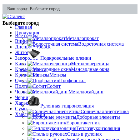
Ваш город:
Выберите город
Выберите город
Главная
Продукция
Все города
Металлопрокат
Винница
Водосточная система
Днепропетровск
Житомир
Запорожье
Подкровельные пленки
Киев
Металлочерепица
Кременчуг
Мансардные окна
Кривой Рог
Метизы
Одесса
Профнастил
Полтава
Софит
Черкассы
Металлосайдинг
Чернигов
Харьков
Рулонная гидроизоляция
Сумы
Солнечная энергетика
Хмельницкий
Доборные элементы
Евроштакетник
Теплозвукоизоляция
Сталь в рулонах
Каркасный профиль