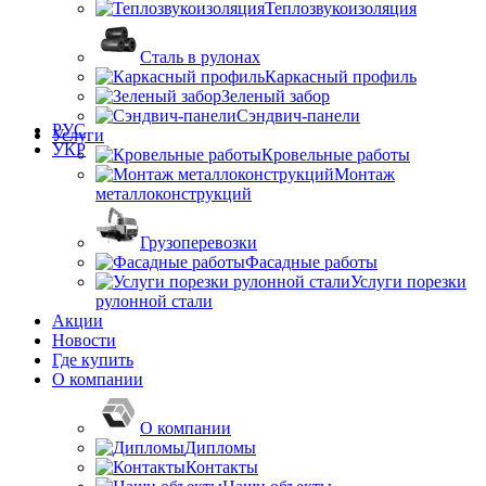
Теплозвукоизоляция
Сталь в рулонах
Каркасный профиль
Зеленый забор
Сэндвич-панели
РУС
Услуги
УКР
Кровельные работы
Монтаж
металлоконструкций
Грузоперевозки
Фасадные работы
Услуги порезки
рулонной стали
Акции
Новости
Где купить
О компании
О компании
Дипломы
Контакты