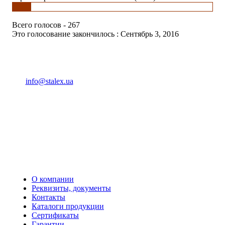
Всего голосов - 267
Это голосование закончилось : Сентябрь 3, 2016
(093) 04 555 04
info@stalex.ua
04 555 04
(068)
04 555 04
(068)
04 555 04
(066)
04 555 04
(093)
О компании
Реквизиты, документы
Контакты
Каталоги продукции
Сертификаты
Гарантии