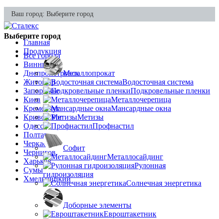
Ваш город:
Выберите город
Выберите город
Главная
Продукция
Все города
Винница
Днепропетровск
Металлопрокат
Житомир
Водосточная система
Запорожье
Подкровельные пленки
Киев
Металлочерепица
Кременчуг
Мансардные окна
Кривой Рог
Метизы
Одесса
Профнастил
Полтава
Черкассы
Софит
Чернигов
Металлосайдинг
Харьков
Рулонная
Сумы
гидроизоляция
Хмельницкий
Солнечная энергетика
Доборные элементы
Евроштакетник