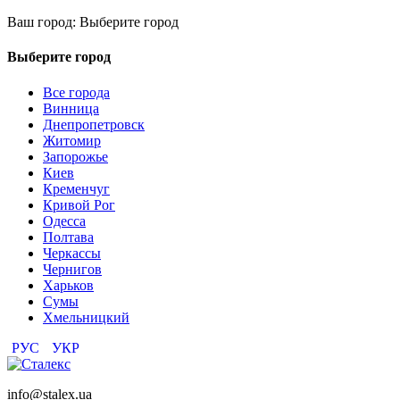
Ваш город:
Выберите город
Выберите город
Все города
Винница
Днепропетровск
Житомир
Запорожье
Киев
Кременчуг
Кривой Рог
Одесса
Полтава
Черкассы
Чернигов
Харьков
Сумы
Хмельницкий
РУС
УКР
info@stalex.ua