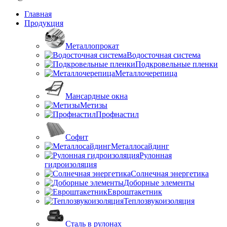
Главная
Продукция
Металлопрокат
Водосточная система
Подкровельные пленки
Металлочерепица
Мансардные окна
Метизы
Профнастил
Софит
Металлосайдинг
Рулонная
гидроизоляция
Солнечная энергетика
Доборные элементы
Евроштакетник
Теплозвукоизоляция
Сталь в рулонах