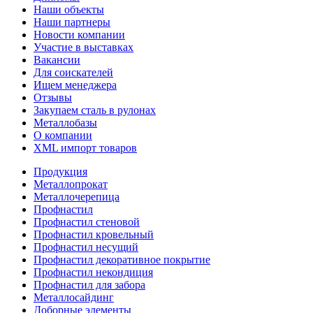
Наши объекты
Наши партнеры
Новости компании
Участие в выставках
Вакансии
Для соискателей
Ищем менеджера
Отзывы
Закупаем сталь в рулонах
Металлобазы
О компании
XML импорт товаров
Продукция
Металлопрокат
Металлочерепица
Профнастил
Профнастил стеновой
Профнастил кровельный
Профнастил несущий
Профнастил декоративное покрытие
Профнастил некондиция
Профнастил для забора
Металлосайдинг
Доборные элементы