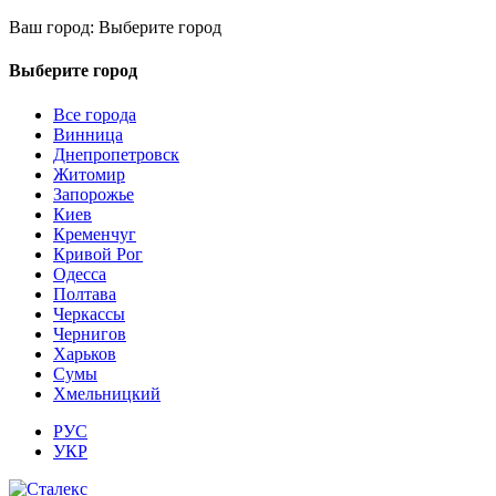
Ваш город:
Выберите город
Выберите город
Все города
Винница
Днепропетровск
Житомир
Запорожье
Киев
Кременчуг
Кривой Рог
Одесса
Полтава
Черкассы
Чернигов
Харьков
Сумы
Хмельницкий
РУС
УКР