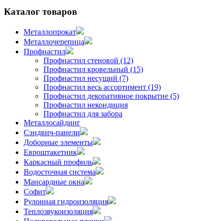
Каталог товаров
Металлопрокат
Металлочерепица
Профнастил
Профнастил стеновой (12)
Профнастил кровельный (15)
Профнастил несущий (7)
Профнастил весь ассортимент (19)
Профнастил декоративное покрытие (5)
Профнастил некондиция
Профнастил для забора
Металлосайдинг
Сэндвич-панели
Доборные элементы
Евроштакетник
Каркасный профиль
Водосточная система
Мансардные окна
Софит
Рулонная гидроизоляция
Теплозвукоизоляция