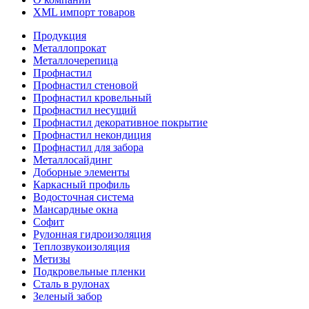
XML импорт товаров
Продукция
Металлопрокат
Металлочерепица
Профнастил
Профнастил стеновой
Профнастил кровельный
Профнастил несущий
Профнастил декоративное покрытие
Профнастил некондиция
Профнастил для забора
Металлосайдинг
Доборные элементы
Каркасный профиль
Водосточная система
Мансардные окна
Софит
Рулонная гидроизоляция
Теплозвукоизоляция
Метизы
Подкровельные пленки
Сталь в рулонах
Зеленый забор