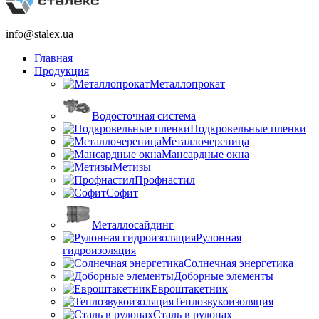
info@stalex.ua
Главная
Продукция
Металлопрокат
Водосточная система
Подкровельные пленки
Металлочерепица
Мансардные окна
Метизы
Профнастил
Софит
Металлосайдинг
Рулонная
гидроизоляция
Солнечная энергетика
Доборные элементы
Евроштакетник
Теплозвукоизоляция
Сталь в рулонах