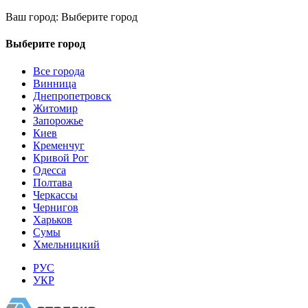
Ваш город:
Выберите город
Выберите город
Все города
Винница
Днепропетровск
Житомир
Запорожье
Киев
Кременчуг
Кривой Рог
Одесса
Полтава
Черкассы
Чернигов
Харьков
Сумы
Хмельницкий
РУС
УКР