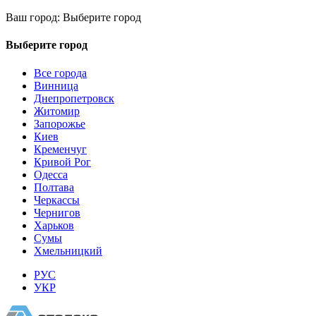
Ваш город:
Выберите город
Выберите город
Все города
Винница
Днепропетровск
Житомир
Запорожье
Киев
Кременчуг
Кривой Рог
Одесса
Полтава
Черкассы
Чернигов
Харьков
Сумы
Хмельницкий
РУС
УКР