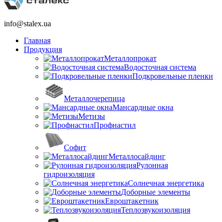
info@stalex.ua
Главная
Продукция
Металлопрокат
Водосточная система
Подкровельные пленки
Металлочерепица
Мансардные окна
Метизы
Профнастил
Софит
Металлосайдинг
Рулонная
гидроизоляция
Солнечная энергетика
Доборные элементы
Евроштакетник
Теплозвукоизоляция