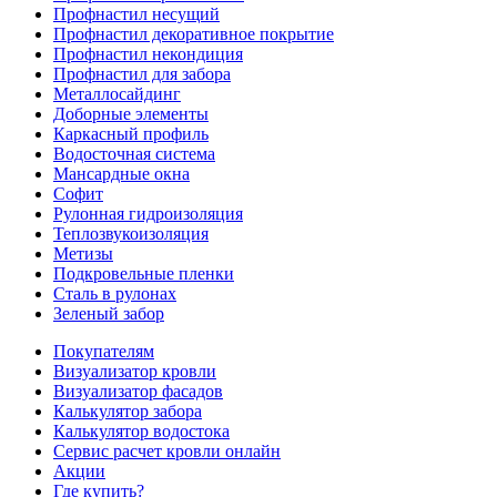
Профнастил несущий
Профнастил декоративное покрытие
Профнастил некондиция
Профнастил для забора
Металлосайдинг
Доборные элементы
Каркасный профиль
Водосточная система
Мансардные окна
Софит
Рулонная гидроизоляция
Теплозвукоизоляция
Метизы
Подкровельные пленки
Сталь в рулонах
Зеленый забор
Покупателям
Визуализатор кровли
Визуализатор фасадов
Калькулятор забора
Калькулятор водостока
Сервис расчет кровли онлайн
Акции
Где купить?