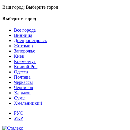
Ваш город:
Выберите город
Выберите город
Все города
Винница
Днепропетровск
Житомир
Запорожье
Киев
Кременчуг
Кривой Рог
Одесса
Полтава
Черкассы
Чернигов
Харьков
Сумы
Хмельницкий
РУС
УКР