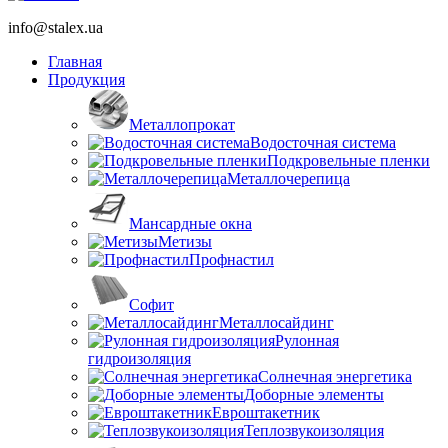
info@stalex.ua
Главная
Продукция
Металлопрокат
Водосточная система
Подкровельные пленки
Металлочерепица
Мансардные окна
Метизы
Профнастил
Софит
Металлосайдинг
Рулонная
гидроизоляция
Солнечная энергетика
Доборные элементы
Евроштакетник
Теплозвукоизоляция