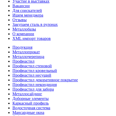
Участие в выставках
Вакансии
Для соискателей
Ищем менеджера
Отзывы
Закупаем сталь в рулонах
Металлобазы
О компании
XML импорт товаров
Продукция
Металлопрокат
Металлочерепица
Профнастил
Профнастил стеновой
Профнастил кровельный
Профнастил несущий
Профнастил декоративное покрытие
Профнастил некондиция
Профнастил для забора
Металлосайдинг
Доборные элементы
Каркасный профиль
Водосточная система
Мансардные окна