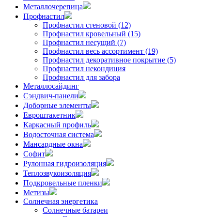
Металлочерепица
Профнастил
Профнастил стеновой (12)
Профнастил кровельный (15)
Профнастил несущий (7)
Профнастил весь ассортимент (19)
Профнастил декоративное покрытие (5)
Профнастил некондиция
Профнастил для забора
Металлосайдинг
Сэндвич-панели
Доборные элементы
Евроштакетник
Каркасный профиль
Водосточная система
Мансардные окна
Софит
Рулонная гидроизоляция
Теплозвукоизоляция
Подкровельные пленки
Метизы
Солнечная энергетика
Солнечные батареи