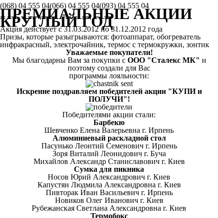
(068)
04 555 04
(066)
04 555 04
(093)
04 555 04
ПРЕМИАЛЬНЫЕ АКЦИИ
КРУГЛЫЙ ГОД
Акция действует с 31.03.2012 по 31.12.2012 года
Призы, которые разыгрываются: фотоаппарат, обогреватель
инфракрасный, электрочайник, термос с термокружки, зонтик
Уважаемые покупатели!
Мы благодарны Вам за покупки с
ООО "Сталекс МК"
и
поэтому создали для Вас
программы лояльности:
Искренне поздравляем победителей акции "КУПИ и
ПОЛУЧИ"!
Победителями акции стали:
Барбекю
Шевченко Елена Валерьевна г. Ирпень
Алюминиевый раскладной стол
Пасунько Леонтий Семенович г. Ирпень
Зоря Виталий Леонидович г. Буча
Михайлов Александр Станиславович г. Киев
Cумка для пикника
Носов Юрий Александрович г. Киев
Капустян Людмила Александровна г. Киев
Пивторак Иван Васильевич г. Ирпень
Новиков Олег Иванович г. Киев
Рубежанская Светлана Александровна г. Киев
Термобокс