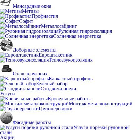
Мансардные окна
Метизы
Профнастил
Софит
Металлосайдинг
Рулонная гидроизоляция
Солнечная энергетика
Доборные элементы
Евроштакетник
Теплозвукоизоляция
Сталь в рулонах
Каркасный профиль
Зеленый забор
Сэндвич-панели
Услуги
Кровельные работы
Монтаж металлоконструкций
Грузоперевозки
Фасадные работы
Услуги порезки рулонной
стали
Акции