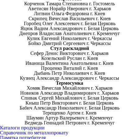
Корченок Тамара Степановна г. Гостомель
Аветисян Норайр Нверович г. Харьков
Литвин Ольга Федоровна г. Киев
Скрипец Вячеслав Васильевич г. Киев
Горобец Олег Алексеевич г. Белая Церковь
Яцюк Вадим Александрович г. Белая Церковь
Днепров Владислав Анатолиевич г. Кременчуг
Кулик Евгений Николаевич г. Черкассы
Бойко Дмитрий Сергеевич г. Черкассы
Cтул раскладной
Сефер Денис Викторович г. Харьков
Козельский Руслан г. Киев
Иваница Валентина Анатольевна г. Киев
Проценко Виталий г. Киев
Дыбань Петр Николаевич г. Киев
Кузнец Александр Александрович г. Черкассы
Термосумка
Хомяк Вячеслав Михайлович г. Харьков
Новиков Александр Владимирович г. Харьков
Спивак Сергей Михайлович г. Белая Церковь
Кныш Петр Викторович г. Белая Церковь
Бабич Александр Николаевич г. Белая Церковь
Терещенко Артем г. Киев
Шаумян Артур Валерьевич г. Кременчуг
Ведмедь Геннадий Петрович г. Кременчуг
Каталоги продукции
Справочник по металлопрокату
Памятка потребителя