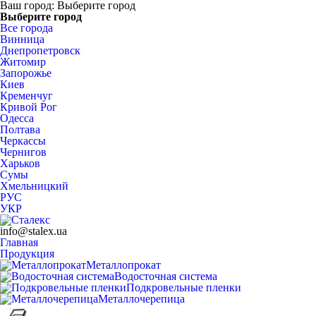
Ваш город:
Выберите город
Выберите город
Все города
Винница
Днепропетровск
Житомир
Запорожье
Киев
Кременчуг
Кривой Рог
Одесса
Полтава
Черкассы
Чернигов
Харьков
Сумы
Хмельницкий
РУС
УКР
info@stalex.ua
Главная
Продукция
Металлопрокат
Водосточная система
Подкровельные пленки
Металлочерепица