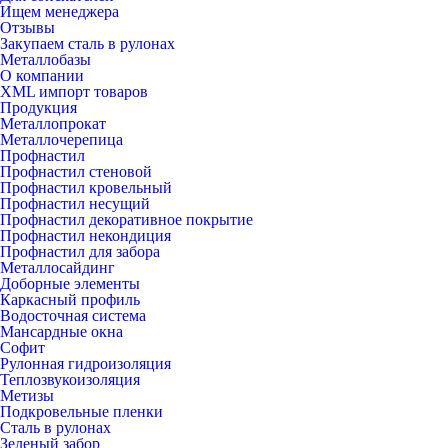
Ищем менеджера
Отзывы
Закупаем сталь в рулонах
Металлобазы
О компании
XML импорт товаров
Продукция
Металлопрокат
Металлочерепица
Профнастил
Профнастил стеновой
Профнастил кровельный
Профнастил несущий
Профнастил декоративное покрытие
Профнастил некондиция
Профнастил для забора
Металлосайдинг
Доборные элементы
Каркасный профиль
Водосточная система
Мансардные окна
Софит
Рулонная гидроизоляция
Теплозвукоизоляция
Метизы
Подкровельные пленки
Сталь в рулонах
Зеленый забор