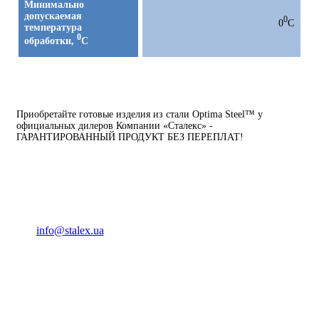
Минимально
допускаемая
0
0
С
температура
0
обработки,
С
Приобретайте готовые изделия из стали Optima Steel™ у
официальных дилеров Компании «Сталекс» -
ГАРАНТИРОВАННЫЙ ПРОДУКТ БЕЗ ПЕРЕПЛАТ!
(093) 04 555 04
info@stalex.ua
04 555 04
(068)
04 555 04
(068)
04 555 04
(066)