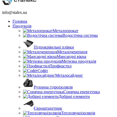
info@stalex.ua
Головна
Продукція
Металопрокат
Водостічна система
Підпокрівельні плівки
Металочерепиця
Мансардні вікна
Метизна продукція
Профнастил
Софіт
Металосайдинг
Рулонна гідроізоляція
Сонячна енергетика
Добірні елементи
Євроштахетник
Теплозвукоізоляція