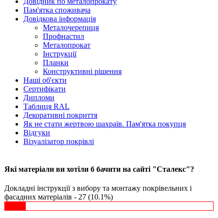
Довідник по металопрокату
Пам'ятка споживача
Довідкова інформація
Металочерепиця
Профнастил
Металопрокат
Інструкції
Планки
Конструктивні рішення
Наші об'єкти
Сертифікати
Дипломи
Таблиця RAL
Декоративні покриття
Як не стати жертвою шахраїв. Пам'ятка покупця
Відгуки
Візуалізатор покрівлі
Які матеріали ви хотіли б бачити на сайті "Сталекс"?
Докладні інструкції з вибору та монтажу покрівельних і
фасадних матеріалів - 27 (10.1%)