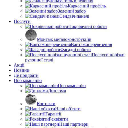
Сталь в рулонах
Каркасний профіль
Зелений забор
Сендвіч-панелі
Послуги
Покрівельні роботи
Монтаж металоконструкцій
Вантажоперевезення
Фасадні роботи
Послуги порізки
рулонної сталі
Акції
Новини
Де придбати
Про компанію
Про компанію
Дипломи
Контакти
Наші об'єкти
Гарантії
Реквізити
Наші партнери