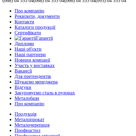
(068)
04 555 04
(068)
04 555 04
(066)
04 555 04
(093)
04 555 04
Про компанію
Реквізити, документи
Контакти
Каталоги продукції
Сертифікати
Гарантії
Дипломи
Наші об'єкти
Наші партнери
Новини компанії
Участь у виставках
Вакансії
Для претендентів
Шукаємо менеджера
Відгуки
Закуповуємо сталь в рулонах
Металобази
Про компанію
Продукція
Металопрокат
Металочерепиця
Профнастил
Профнастил стіновий