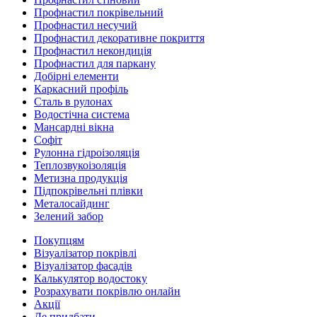
Профнастил покрівельний
Профнастил несучий
Профнастил декоративне покриття
Профнастил некондиція
Профнастил для паркану
Добірні елементи
Каркасний профіль
Сталь в рулонах
Водостічна система
Мансардні вікна
Софіт
Рулонна гідроізоляція
Теплозвукоізоляція
Метизна продукція
Підпокрівельні плівки
Металосайдинг
Зелений забор
Покупцям
Візуалізатор покрівлі
Візуалізатор фасадів
Калькулятор водостоку
Розрахувати покрівлю онлайн
Акції
Де придбати