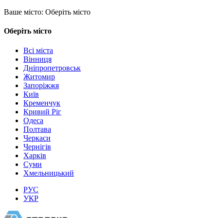
Ваше місто:
Оберіть місто
Оберіть місто
Всі міста
Вінниця
Дніпропетровськ
Житомир
Запоріжжя
Київ
Кременчук
Кривий Ріг
Одеса
Полтава
Черкаси
Чернігів
Харків
Суми
Хмельницький
РУС
УКР