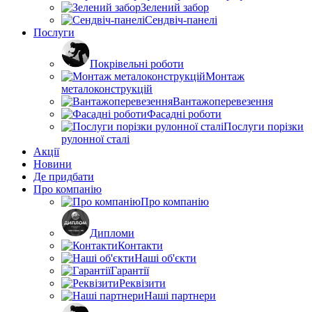
Зелений забор
Сендвіч-панелі
Послуги
Покрівельні роботи
Монтаж
металоконструкцій
Вантажоперевезення
Фасадні роботи
Послуги порізки
рулонної сталі
Акції
Новини
Де придбати
Про компанію
Про компанію
Дипломи
Контакти
Наші об'єкти
Гарантії
Реквізити
Наші партнери