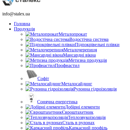
info@stalex.ua
Головна
Продукція
Металопрокат
Водостічна система
Підпокрівельні плівки
Металочерепиця
Мансардні вікна
Метизна продукція
Профнастил
Софіт
Металосайдинг
Рулонна гідроізоляція
Сонячна енергетика
Добірні елементи
Євроштахетник
Теплозвукоізоляція
Сталь в рулонах
Каркасний профіль