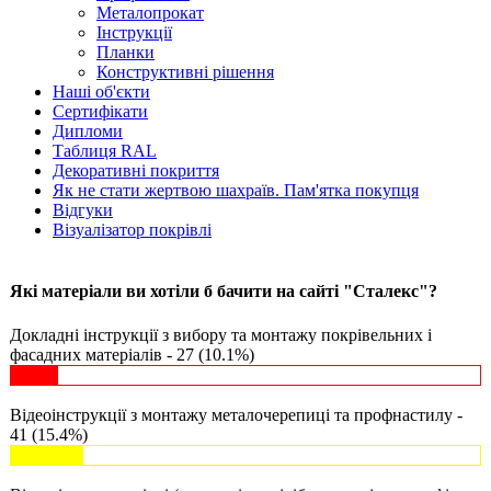
Металопрокат
Інструкції
Планки
Конструктивні рішення
Наші об'єкти
Сертифікати
Дипломи
Таблиця RAL
Декоративні покриття
Як не стати жертвою шахраїв. Пам'ятка покупця
Відгуки
Візуалізатор покрівлі
Які матеріали ви хотіли б бачити на сайті "Сталекс"?
Докладні інструкції з вибору та монтажу покрівельних і
фасадних матеріалів - 27 (10.1%)
Відеоінструкції з монтажу металочерепиці та профнастилу -
41 (15.4%)