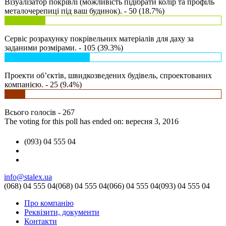
Візуалізатор покрівлі (можливість підібрати колір та профіль
металочерепиці під ваш будинок). - 50 (18.7%)
Сервіс розрахунку покрівельних матеріалів для даху за
заданими розмірами. - 105 (39.3%)
Проекти об’єктів, швидкозведених будівель, спроектованих
компанією. - 25 (9.4%)
Всього голосів - 267
The voting for this poll has ended on: вересня 3, 2016
(093) 04 555 04
info@stalex.ua
(068)
04 555 04
(068)
04 555 04
(066)
04 555 04
(093)
04 555 04
Про компанію
Реквізити, документи
Контакти