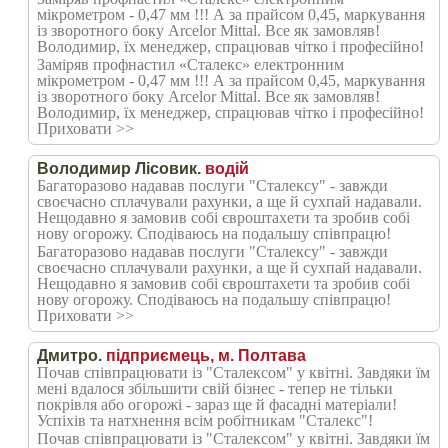
мікрометром - 0,47 мм !!! А за прайсом 0,45, маркування
із зворотного боку Arcelor Mittal. Все як замовляв!
Володимир, їх менеджер, спрацював чітко і професійно!
Заміряв профнастил «Сталекс» електронним
мікрометром - 0,47 мм !!! А за прайсом 0,45, маркування
із зворотного боку Arcelor Mittal. Все як замовляв!
Володимир, їх менеджер, спрацював чітко і професійно!
Приховати >>
Володимир Лісовик.
водій
Багаторазово надавав послуги "Сталексу" - завжди
своєчасно сплачували рахунки, а ще й сухпай надавали.
Нещодавно я замовив собі євроштахети та зробив собі
нову огорожу. Сподіваюсь на подальшу співпрацю!
Багаторазово надавав послуги "Сталексу" - завжди
своєчасно сплачували рахунки, а ще й сухпай надавали.
Нещодавно я замовив собі євроштахети та зробив собі
нову огорожу. Сподіваюсь на подальшу співпрацю!
Приховати >>
Дмитро.
підприємець, м. Полтава
Почав співпрацювати із "Сталексом" у квітні. Завдяки їм
мені вдалося збільшити свій бізнес - тепер не тільки
покрівля або огорожі - зараз ще й фасадні матеріали!
Успіхів та натхнення всім робітникам "Сталекс"!
Почав співпрацювати із "Сталексом" у квітні. Завдяки їм