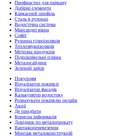
Профнастил для паркану
Добірні елементи
Каркасний профіль
Сталь в рулонах
Водостічна система
Мансардні вікна
Софіт
Рулонна гідроізоляція
Теплозвукоізоляція
Метизна продукція
Підпокрівельні плівки
Металосайдинг
Зелений забор
Покупцям
Візуалізатор покрівлі
Візуалізатор фасадів
Калькулятор водостоку
Розрахувати покрівлю онлайн
Акції
Де придбати
Корисна інформація
Довідник по металопрокату
Вантажоперевезення
Монтаж металоконструкцій