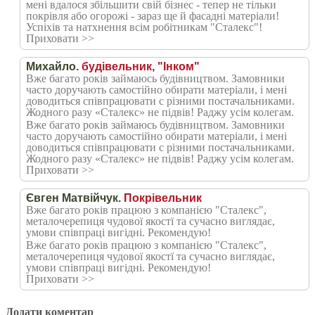
мені вдалося збільшити свій бізнес - тепер не тільки
покрівля або огорожі - зараз ще й фасадні матеріали!
Успіхів та натхнення всім робітникам "Сталекс"!
Приховати >>
Михайло.
будівельник, "Інком"
Вже багато років займаюсь будівництвом. Замовники
часто доручають самостійно обирати матеріали, і мені
доводиться співпрацювати с різними постачальниками.
Жодного разу «Сталекс» не підвів! Раджу усім колегам.
Вже багато років займаюсь будівництвом. Замовники
часто доручають самостійно обирати матеріали, і мені
доводиться співпрацювати с різними постачальниками.
Жодного разу «Сталекс» не підвів! Раджу усім колегам.
Приховати >>
Євген Матвійчук.
Покрівельник
Вже багато років працюю з компанією "Сталекс",
металочерепиця чудової якостї та сучасно виглядає,
умови співпраці вигідні. Рекомендую!
Вже багато років працюю з компанією "Сталекс",
металочерепиця чудової якостї та сучасно виглядає,
умови співпраці вигідні. Рекомендую!
Приховати >>
Додати коментар