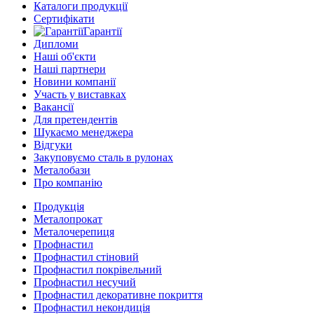
Каталоги продукції
Сертифікати
Гарантії
Дипломи
Наші об'єкти
Наші партнери
Новини компанії
Участь у виставках
Вакансії
Для претендентів
Шукаємо менеджера
Відгуки
Закуповуємо сталь в рулонах
Металобази
Про компанію
Продукція
Металопрокат
Металочерепиця
Профнастил
Профнастил стіновий
Профнастил покрівельний
Профнастил несучий
Профнастил декоративне покриття
Профнастил некондиція