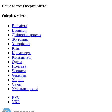
Ваше місто:
Оберіть місто
Оберіть місто
Всі міста
Вінниця
Дніпропетровськ
Житомир
Запоріжжя
Київ
Кременчук
Кривий Ріг
Одеса
Полтава
Черкаси
Чернігів
Харків
Суми
Хмельницький
РУС
УКР