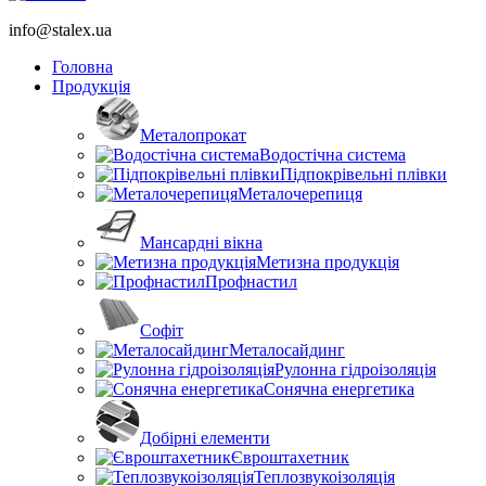
info@stalex.ua
Головна
Продукція
Металопрокат
Водостічна система
Підпокрівельні плівки
Металочерепиця
Мансардні вікна
Метизна продукція
Профнастил
Софіт
Металосайдинг
Рулонна гідроізоляція
Сонячна енергетика
Добірні елементи
Євроштахетник
Теплозвукоізоляція