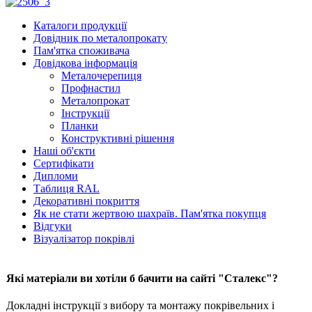
Каталоги продукції
Довідник по металопрокату
Пам'ятка споживача
Довідкова інформація
Металочерепиця
Профнастил
Металопрокат
Інструкції
Планки
Конструктивні рішення
Наші об'єкти
Сертифікати
Дипломи
Таблиця RAL
Декоративні покриття
Як не стати жертвою шахраїв. Пам'ятка покупця
Відгуки
Візуалізатор покрівлі
Які матеріали ви хотіли б бачити на сайті "Сталекс"?
Докладні інструкції з вибору та монтажу покрівельних і