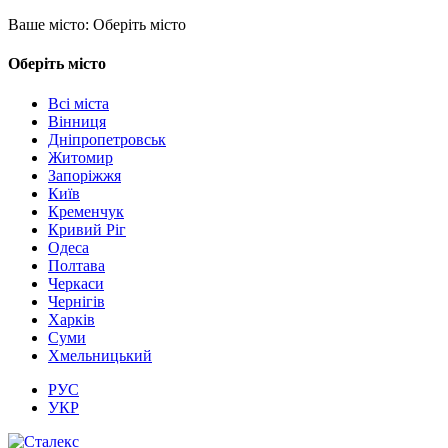
Ваше місто:
Оберіть місто
Оберіть місто
Всі міста
Вінниця
Дніпропетровськ
Житомир
Запоріжжя
Київ
Кременчук
Кривий Ріг
Одеса
Полтава
Черкаси
Чернігів
Харків
Суми
Хмельницький
РУС
УКР