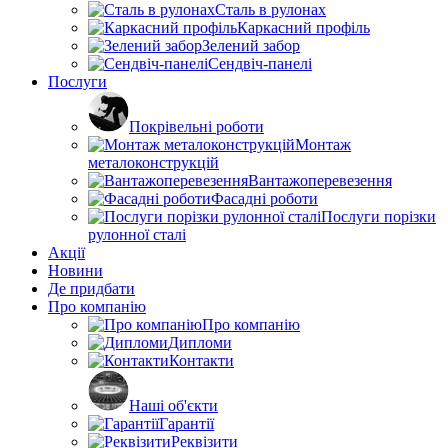
Сталь в рулонах
Каркасний профіль
Зелений забор
Сендвіч-панелі
Послуги
Покрівельні роботи
Монтаж
металоконструкцій
Вантажоперевезення
Фасадні роботи
Послуги порізки
рулонної сталі
Акції
Новини
Де придбати
Про компанію
Про компанію
Дипломи
Контакти
Наші об'єкти
Гарантії
Реквізити