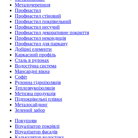
Металочерепиця
Профнастил
Профнастил стіновий
Профнастил покрівельний
Профнастил несучий
Профнастил декоративне покриття
Профнастил некондиція
Профнастил для паркану
Добірні елементи
Каркасний профіль
Сталь в рулонах
Водостічна система
Мансардні вікна
Софіт
Рулонна гідроізоляція
Теплозвукоізоляція
Метизна продукція
Підпокрівельні плівки
Металосайдинг
Зелений забор
Покупцям
Візуалізатор покрівлі
Візуалізатор фасадів
Калькулятор водостоку