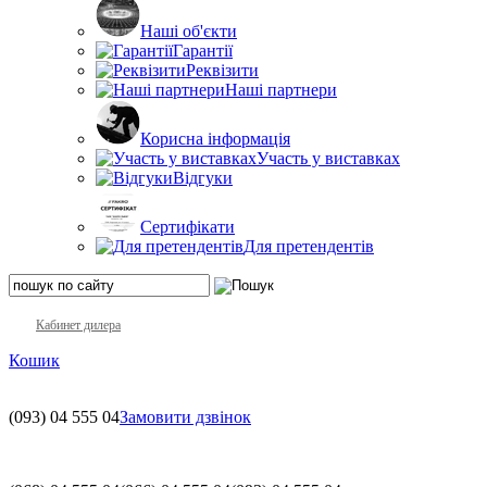
Наші об'єкти
Гарантії
Реквізити
Наші партнери
Корисна інформація
Участь у виставках
Відгуки
Сертифікати
Для претендентів
Кабинет дилера
Кошик
(093)
04 555 04
Замовити дзвінок