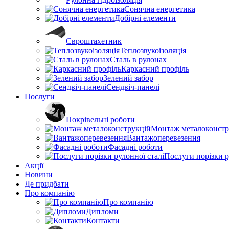
Сонячна енергетика
Добірні елементи
Євроштахетник
Теплозвукоізоляція
Сталь в рулонах
Каркасний профіль
Зелений забор
Сендвіч-панелі
Послуги
Покрівельні роботи
Монтаж металоконстр
Вантажоперевезення
Фасадні роботи
Послуги порізки р
Акції
Новини
Де придбати
Про компанію
Про компанію
Дипломи
Контакти