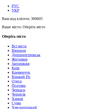
РУС
УКР
Ваш код клієнта:
300605
Ваше місто:
Оберіть місто
Оберіть місто
Всі міста
Вінниця
Дніпропетровськ
Житомир
Запоріжжя
Київ
Кременчук
Кривий Ріг
Одеса
Полтава
Черкаси
Чернігів
Харків
Суми
Хмельницький