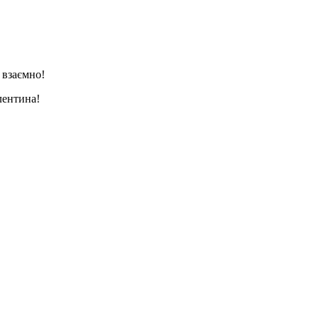
 взаємно!
лентина!