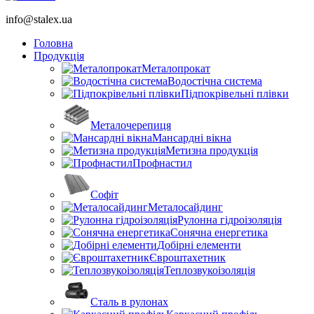
info@stalex.ua
Головна
Продукція
Металопрокат
Водостічна система
Підпокрівельні плівки
Металочерепиця
Мансардні вікна
Метизна продукція
Профнастил
Софіт
Металосайдинг
Рулонна гідроізоляція
Сонячна енергетика
Добірні елементи
Євроштахетник
Теплозвукоізоляція
Сталь в рулонах