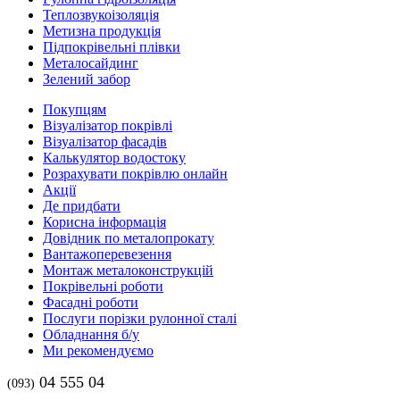
Теплозвукоізоляція
Метизна продукція
Підпокрівельні плівки
Металосайдинг
Зелений забор
Покупцям
Візуалізатор покрівлі
Візуалізатор фасадів
Калькулятор водостоку
Розрахувати покрівлю онлайн
Акції
Де придбати
Корисна інформація
Довідник по металопрокату
Вантажоперевезення
Монтаж металоконструкцій
Покрівельні роботи
Фасадні роботи
Послуги порізки рулонної сталі
Обладнання б/у
Ми рекомендуємо
04 555 04
(093)