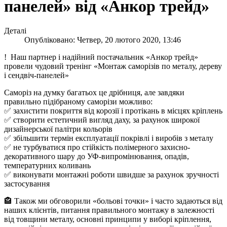
панелей» від «Анкор трейд»
Деталі
Опубліковано: Четвер, 20 лютого 2020, 13:46
! ️ Наш партнер і надійний постачальник «Анкор трейд»
провели чудовий тренінг «Монтаж саморізів по металу, дереву
і сендвіч-панелей»
Саморіз на думку багатьох це дрібниця, але завдяки
правильно підібраному саморізи можливо:
✅ захистити покриття від корозії і протікань в місцях кріплень
✅ створити естетичний вигляд даху, за рахунок широкої
дизайнерської палітри кольорів
✅ збільшити термін експлуатації покрівлі і виробів з металу
✅ не турбуватися про стійкість полімерного захисно-
декоративного шару до УФ-випромінювання, опадів,
температурних коливань
✅ виконувати монтажні роботи швидше за рахунок зручності
застосування
🏤 Також ми обговорили «больові точки» і часто задаються від
наших клієнтів, питання правильного монтажу в залежності
від товщини металу, основні принципи у виборі кріплення,