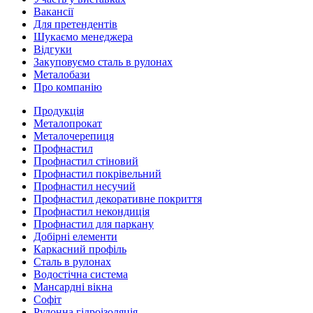
Вакансії
Для претендентів
Шукаємо менеджера
Відгуки
Закуповуємо сталь в рулонах
Металобази
Про компанію
Продукція
Металопрокат
Металочерепиця
Профнастил
Профнастил стіновий
Профнастил покрівельний
Профнастил несучий
Профнастил декоративне покриття
Профнастил некондиція
Профнастил для паркану
Добірні елементи
Каркасний профіль
Сталь в рулонах
Водостічна система
Мансардні вікна
Софіт
Рулонна гідроізоляція