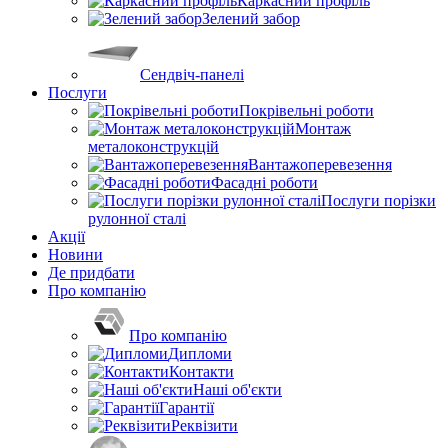
Каркасний профіль
Зелений забор
Сендвіч-панелі
Послуги
Покрівельні роботи
Монтаж
металоконструкцій
Вантажоперевезення
Фасадні роботи
Послуги порізки
рулонної сталі
Акції
Новини
Де придбати
Про компанію
Про компанію
Дипломи
Контакти
Наші об'єкти
Гарантії
Реквізити