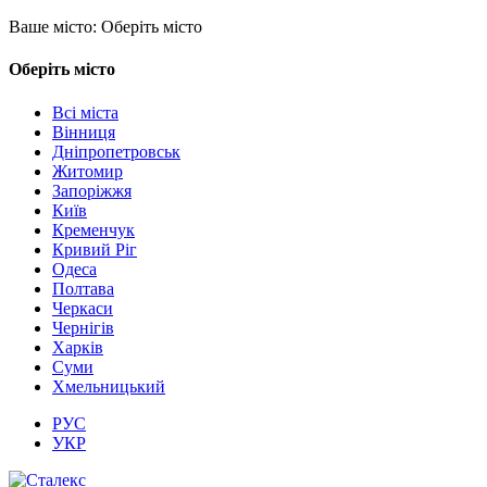
Ваше місто:
Оберіть місто
Оберіть місто
Всі міста
Вінниця
Дніпропетровськ
Житомир
Запоріжжя
Київ
Кременчук
Кривий Ріг
Одеса
Полтава
Черкаси
Чернігів
Харків
Суми
Хмельницький
РУС
УКР