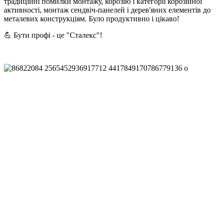
традиційні помилки монтажу, корозію і категорії корозійної
активності, монтаж сендвіч-панелей і дерев'яних елементів до
металевих конструкціям. Було продуктивно і цікаво!
💪 Бути профі - це "Сталекс"!