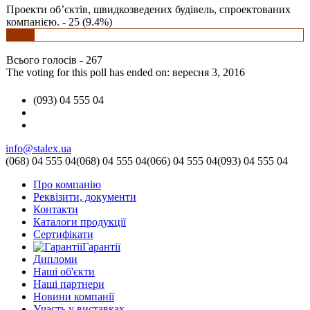
Проекти об’єктів, швидкозведених будівель, спроектованих
компанією. - 25 (9.4%)
Всього голосів - 267
The voting for this poll has ended on: вересня 3, 2016
(093) 04 555 04
info@stalex.ua
(068)
04 555 04
(068)
04 555 04
(066)
04 555 04
(093)
04 555 04
Про компанію
Реквізити, документи
Контакти
Каталоги продукції
Сертифікати
Гарантії
Дипломи
Наші об'єкти
Наші партнери
Новини компанії
Участь у виставках