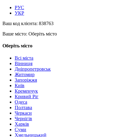
РУС
УКР
Ваш код клієнта:
838763
Ваше місто:
Оберіть місто
Оберіть місто
Всі міста
Вінниця
Дніпропетровськ
Житомир
Запоріжжя
Київ
Кременчук
Кривий Ріг
Одеса
Полтава
Черкаси
Чернігів
Харків
Суми
Хмельницький