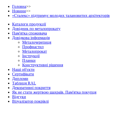
Головна
>>
Новини
>>
«Сталекс» підтримує молодих талановитих архітекторів
Каталоги продукції
Довідник по металопрокату
Пам'ятка споживача
Довідкова інформація
Металочерепиця
Профнастил
Металопрокат
Інструкції
Планки
Конструктивні рішення
Наші об'єкти
Сертифікати
Дипломи
Таблиця RAL
Декоративні покриття
Як не стати жертвою шахраїв. Пам'ятка покупця
Відгуки
Візуалізатор покрівлі