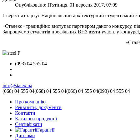
Опубліковано: П'ятниця, 01 вересня 2017, 07:09
1 вересня стартує Національний архітектурний студентський
«Сталекс» традиційно виступає партнером даного конкурсу, під
Запрошуємо студентів профільних ВНЗ взяти участь у конкурсі,
«Стале
(093) 04 555 04
info@stalex.ua
(068)
04 555 04
(068)
04 555 04
(066)
04 555 04
(093)
04 555 04
Про компанію
Реквізити, документи
Контакти
Каталоги продукції
Сертифікати
Гарантії
Дипломи