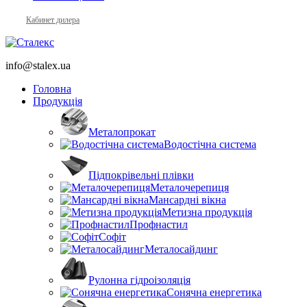
Кабинет дилера
info@stalex.ua
Головна
Продукція
Металопрокат
Водостічна система
Підпокрівельні плівки
Металочерепиця
Мансардні вікна
Метизна продукція
Профнастил
Софіт
Металосайдинг
Рулонна гідроізоляція
Сонячна енергетика