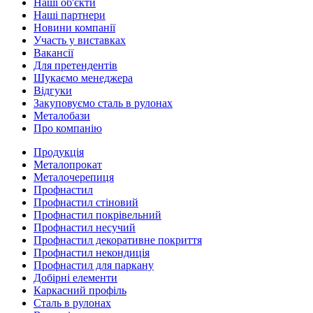
Наші об'єкти
Наші партнери
Новини компанії
Участь у виставках
Вакансії
Для претендентів
Шукаємо менеджера
Відгуки
Закуповуємо сталь в рулонах
Металобази
Про компанію
Продукція
Металопрокат
Металочерепиця
Профнастил
Профнастил стіновий
Профнастил покрівельний
Профнастил несучий
Профнастил декоративне покриття
Профнастил некондиція
Профнастил для паркану
Добірні елементи
Каркасний профіль
Сталь в рулонах