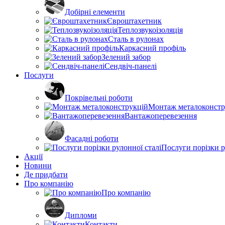
Добірні елементи
Євроштахетник
Теплозвукоізоляція
Сталь в рулонах
Каркасний профіль
Зелений забор
Сендвіч-панелі
Послуги
Покрівельні роботи
Монтаж металоконстр
Вантажоперевезення
Фасадні роботи
Послуги порізки р
Акції
Новини
Де придбати
Про компанію
Про компанію
Дипломи
Контакти