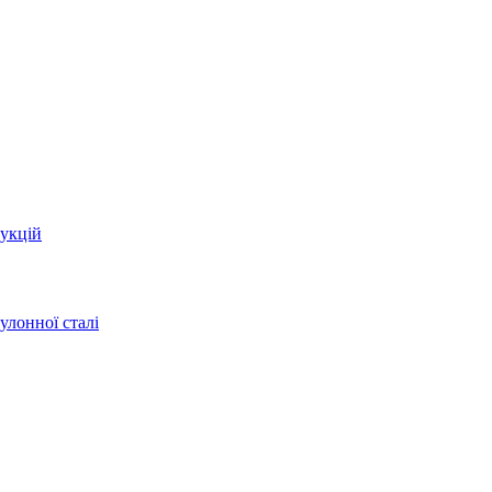
укцій
улонної сталі