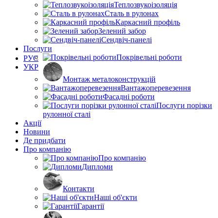
Теплозвукоізоляція
Сталь в рулонах
Каркасний профіль
Зелений забор
Сендвіч-панелі
Послуги
Покрівельні роботи
РУС
УКР
Монтаж металоконструкцій
Вантажоперевезення
Фасадні роботи
Послуги порізки
рулонної сталі
Акції
Новини
Де придбати
Про компанію
Про компанію
Дипломи
Контакти
Наші об'єкти
Гарантії