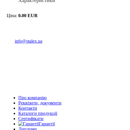
Характеристики
Ціна:
0.00 EUR
(093) 04 555 04
info@stalex.ua
04 555 04
(068)
04 555 04
(068)
04 555 04
(066)
04 555 04
(093)
Про компанію
Реквізити, документи
Контакти
Каталоги продукції
Сертифікати
Гарантії
Дипломи