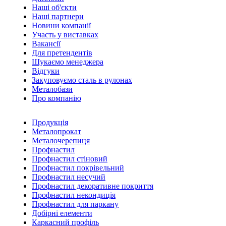
Наші об'єкти
Наші партнери
Новини компанії
Участь у виставках
Вакансії
Для претендентів
Шукаємо менеджера
Відгуки
Закуповуємо сталь в рулонах
Металобази
Про компанію
Продукція
Металопрокат
Металочерепиця
Профнастил
Профнастил стіновий
Профнастил покрівельний
Профнастил несучий
Профнастил декоративне покриття
Профнастил некондиція
Профнастил для паркану
Добірні елементи
Каркасний профіль