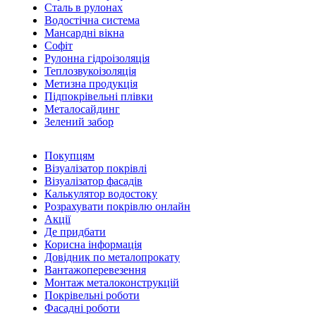
Сталь в рулонах
Водостічна система
Мансардні вікна
Софіт
Рулонна гідроізоляція
Теплозвукоізоляція
Метизна продукція
Підпокрівельні плівки
Металосайдинг
Зелений забор
Покупцям
Візуалізатор покрівлі
Візуалізатор фасадів
Калькулятор водостоку
Розрахувати покрівлю онлайн
Акції
Де придбати
Корисна інформація
Довідник по металопрокату
Вантажоперевезення
Монтаж металоконструкцій
Покрівельні роботи
Фасадні роботи