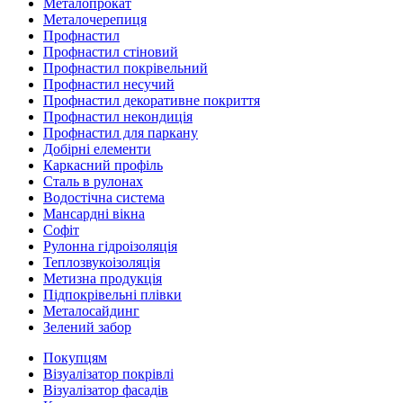
Металопрокат
Металочерепиця
Профнастил
Профнастил стіновий
Профнастил покрівельний
Профнастил несучий
Профнастил декоративне покриття
Профнастил некондиція
Профнастил для паркану
Добірні елементи
Каркасний профіль
Сталь в рулонах
Водостічна система
Мансардні вікна
Софіт
Рулонна гідроізоляція
Теплозвукоізоляція
Метизна продукція
Підпокрівельні плівки
Металосайдинг
Зелений забор
Покупцям
Візуалізатор покрівлі
Візуалізатор фасадів