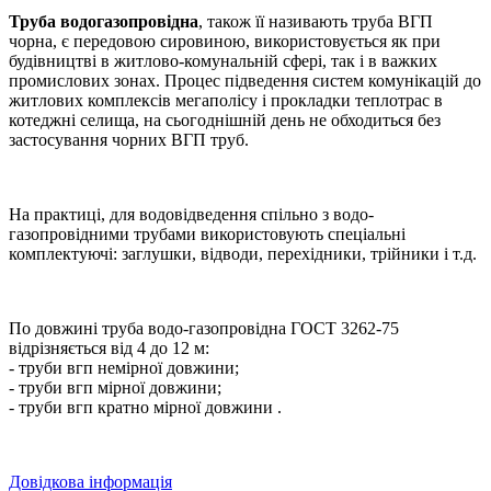
Труба водогазопровідна
, також її називають труба ВГП
чорна, є передовою сировиною, використовується як при
будівництві в житлово-комунальній сфері, так і в важких
промислових зонах. Процес підведення систем комунікацій до
житлових комплексів мегаполісу і прокладки теплотрас в
котеджні селища, на сьогоднішній день не обходиться без
застосування чорних ВГП труб.
На практиці, для водовідведення спільно з водо-
газопровідними трубами використовують спеціальні
комплектуючі: заглушки, відводи, перехідники, трійники і т.д.
По довжині труба водо-газопровідна ГОСТ 3262-75
відрізняється від 4 до 12 м:
- труби вгп немірної довжини;
- труби вгп мірної довжини;
- труби вгп кратно мірної довжини .
Довідкова інформація