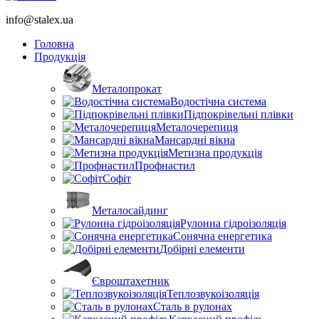
info@stalex.ua
Головна
Продукція
Металопрокат
Водостічна система
Підпокрівельні плівки
Металочерепиця
Мансардні вікна
Метизна продукція
Профнастил
Софіт
Металосайдинг
Рулонна гідроізоляція
Сонячна енергетика
Добірні елементи
Євроштахетник
Теплозвукоізоляція
Сталь в рулонах