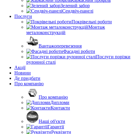
Каркасний профіль
Зелений забор
Сендвіч-панелі
Послуги
Покрівельні роботи
Монтаж
металоконструкцій
Вантажоперевезення
Фасадні роботи
Послуги порізки
рулонної сталі
Акції
Новини
Де придбати
Про компанію
Про компанію
Дипломи
Контакти
Наші об'єкти
Гарантії
Реквізити