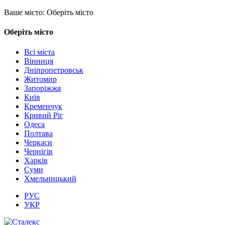
Ваше місто:
Оберіть місто
Оберіть місто
Всі міста
Вінниця
Дніпропетровськ
Житомир
Запоріжжя
Київ
Кременчук
Кривий Ріг
Одеса
Полтава
Черкаси
Чернігів
Харків
Суми
Хмельницький
РУС
УКР