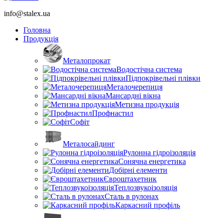
info@stalex.ua
Головна
Продукція
Металопрокат
Водостічна система
Підпокрівельні плівки
Металочерепиця
Мансардні вікна
Метизна продукція
Профнастил
Софіт
Металосайдинг
Рулонна гідроізоляція
Сонячна енергетика
Добірні елементи
Євроштахетник
Теплозвукоізоляція
Сталь в рулонах
Каркасний профіль