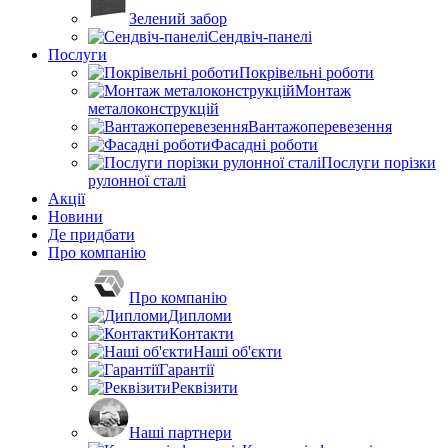
Зелений забор
Сендвіч-панелі
Послуги
Покрівельні роботи
Монтаж
металоконструкцій
Вантажоперевезення
Фасадні роботи
Послуги порізки
рулонної сталі
Акції
Новини
Де придбати
Про компанію
Про компанію
Дипломи
Контакти
Наші об'єкти
Гарантії
Реквізити
Наші партнери