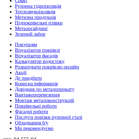
Софіт
Рулонна гідроізоляція
Теплозвукоізоляція
Метизна продукція
Підпокрівельні плівки
Металосайдинг
Зелений забор
Покупцям
Візуалізатор покрівлі
Візуалізатор фасадів
Калькулятор водостоку
Розрахувати покрівлю онлайн
Акції
Де придбати
Корисна інформація
Довідник по металопрокату
Вантажоперевезення
Монтаж металоконструкцій
Покрівельні роботи
Фасадні роботи
Послуги порізки рулонної сталі
Обладнання б/у
Ми рекомендуємо