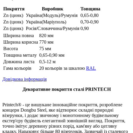
Покриття
Виробник
Товщина
Zn (цинк)
Україна(Модуль)/Румунія
0,65-0,80
Zn (цинк)
Україна(Маріуполь)
0,70-0,90
Zn (цинк)
Росія/Словаччина/Румунія
0,90
Ширина повна
820 мм
Ширина корисна
770 мм
Висота
75 мм
Товщина металу
0,65-0,90 мм
Довжина листа
0,5-12 м
Гама кольорів
20 кольорів за шкалою
RAL
Довідкова інформація
Декоративне покриття сталі PRINTECH
Printech® - це вишукане інноваційне покриття, розроблене
концерн Dongbu Steel, яке відтворює складні природні
візерунки, і додає звичному і монотонному будівельному
екстер'єру будівель елегантний зовнішній вигляд. Покриття,
точно імітує деревину різних порід, кам'яну або цегляну
кладку. Нараховує більше 80 візерунків. Зазвичай із сталевого