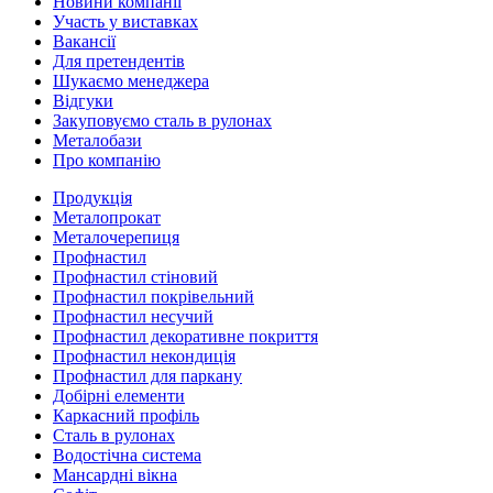
Новини компанії
Участь у виставках
Вакансії
Для претендентів
Шукаємо менеджера
Відгуки
Закуповуємо сталь в рулонах
Металобази
Про компанію
Продукція
Металопрокат
Металочерепиця
Профнастил
Профнастил стіновий
Профнастил покрівельний
Профнастил несучий
Профнастил декоративне покриття
Профнастил некондиція
Профнастил для паркану
Добірні елементи
Каркасний профіль
Сталь в рулонах
Водостічна система
Мансардні вікна