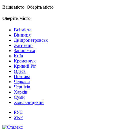
Ваше місто:
Оберіть місто
Оберіть місто
Всі міста
Вінниця
Дніпропетровськ
Житомир
Запоріжжя
Київ
Кременчук
Кривий Ріг
Одеса
Полтава
Черкаси
Чернігів
Харків
Суми
Хмельницький
РУС
УКР