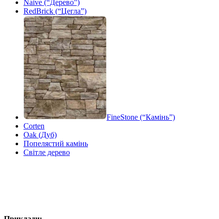
Naive (“Дерево”)
RedBrick (“Цегла”)
FineStone (“Камінь”)
Corten
Oak (Дуб)
Попелястий камінь
Світле дерево
Приклади: