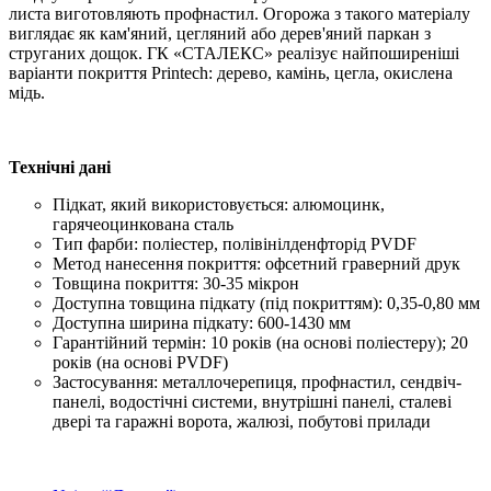
листа виготовляють профнастил. Огорожа з такого матеріалу
виглядає як кам'яний, цегляний або дерев'яний паркан з
струганих дощок. ГК «СТАЛЕКС» реалізує найпоширеніші
варіанти покриття Printech: дерево, камінь, цегла, окислена
мідь.
Технічні дані
Підкат, який використовується: алюмоцинк,
гарячеоцинкована сталь
Тип фарби: поліестер, полівінілденфторід PVDF
Метод нанесення покриття: офсетний граверний друк
Товщина покриття: 30-35 мікрон
Доступна товщина підкату (під покриттям): 0,35-0,80 мм
Доступна ширина підкату: 600-1430 мм
Гарантійний термін: 10 років (на основі поліестеру); 20
років (на основі PVDF)
Застосування: металлочерепиця, профнастил, сендвіч-
панелі, водостічні системи, внутрішні панелі, сталеві
двері та гаражні ворота, жалюзі, побутові прилади