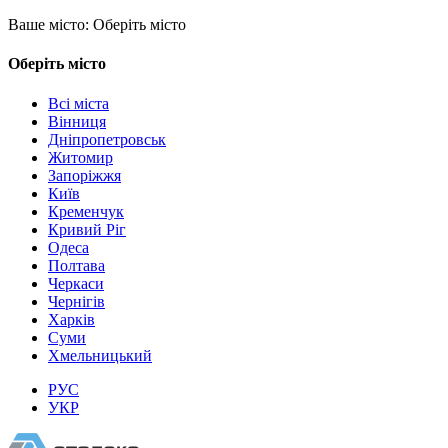
Ваше місто:
Оберіть місто
Оберіть місто
Всі міста
Вінниця
Дніпропетровськ
Житомир
Запоріжжя
Київ
Кременчук
Кривий Ріг
Одеса
Полтава
Черкаси
Чернігів
Харків
Суми
Хмельницький
РУС
УКР