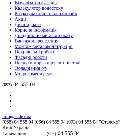
Візуалізатор фасадів
Калькулятор водостоку
Розрахувати покрівлю онлайн
Акції
Де придбати
Корисна інформація
Довідник по металопрокату
Вантажоперевезення
Монтаж металоконструкцій
Покрівельні роботи
Фасадні роботи
Послуги порізки рулонної сталі
Обладнання б/у
Ми рекомендуємо
04 555 04
(093)
info@stalex.ua
(068)
04 555 04
(066)
04 555 04
(093)
04 555 04
"Сталекс"
Київ
Україна
04 555 04
Гаряча лінія
(093)