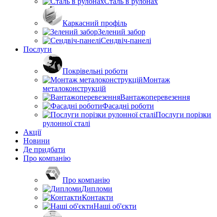
Сталь в рулонах
Каркасний профіль
Зелений забор
Сендвіч-панелі
Послуги
Покрівельні роботи
Монтаж
металоконструкцій
Вантажоперевезення
Фасадні роботи
Послуги порізки
рулонної сталі
Акції
Новини
Де придбати
Про компанію
Про компанію
Дипломи
Контакти
Наші об'єкти