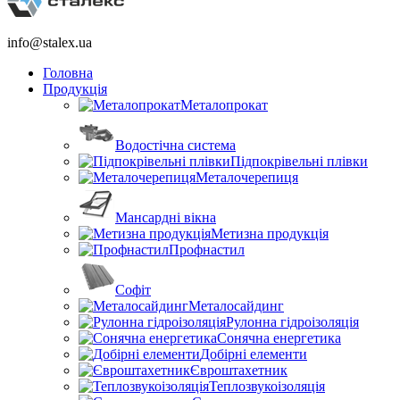
info@stalex.ua
Головна
Продукція
Металопрокат
Водостічна система
Підпокрівельні плівки
Металочерепиця
Мансардні вікна
Метизна продукція
Профнастил
Софіт
Металосайдинг
Рулонна гідроізоляція
Сонячна енергетика
Добірні елементи
Євроштахетник
Теплозвукоізоляція