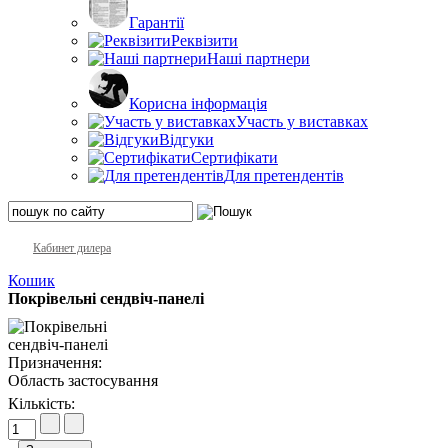
Гарантії
Реквізити
Наші партнери
Корисна інформація
Участь у виставках
Відгуки
Сертифікати
Для претендентів
Кабинет дилера
Кошик
Покрівельні сендвіч-панелі
Призначення:
Область застосування
Кількість: