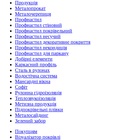
Продукція
Металопрокат
Металочерепиця
Профнастил
Профнастил стіновий
Профнастил покрівельний
Профнастил несучий
Профнастил декоративне покриття
Профнастил некондиція
Профнастил для паркану
Добірні елементи
Каркасний профіль
Сталь в рулонах
Водостічна система
Мансардні вікна
Софіт
Рулонна гідроізоляція
Теплозвукоізоляція
Метизна продукція
Підпокрівельні плівки
Металосайдинг
Зелений забор
Покупцям
Візуалізатор покрівлі