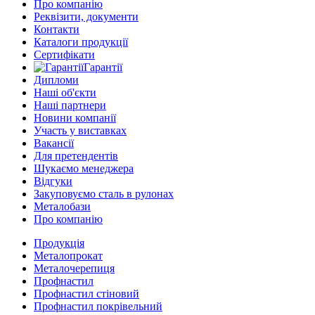
Про компанію
Реквізити, документи
Контакти
Каталоги продукції
Сертифікати
Гарантії
Дипломи
Наші об'єкти
Наші партнери
Новини компанії
Участь у виставках
Вакансії
Для претендентів
Шукаємо менеджера
Відгуки
Закуповуємо сталь в рулонах
Металобази
Про компанію
Продукція
Металопрокат
Металочерепиця
Профнастил
Профнастил стіновий
Профнастил покрівельний