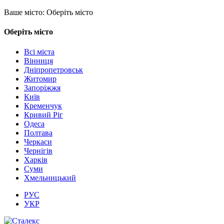
Ваше місто:
Оберіть місто
Оберіть місто
Всі міста
Вінниця
Дніпропетровськ
Житомир
Запоріжжя
Київ
Кременчук
Кривий Ріг
Одеса
Полтава
Черкаси
Чернігів
Харків
Суми
Хмельницький
РУС
УКР