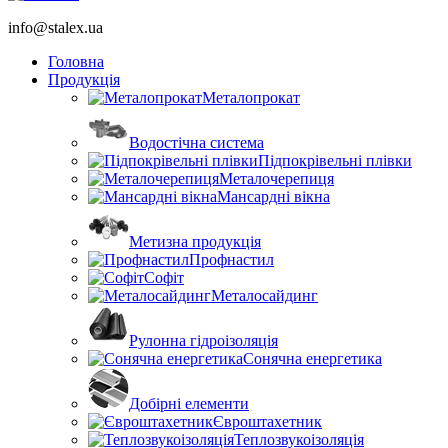
info@stalex.ua
Головна
Продукція
Металопрокат
Водостічна система
Підпокрівельні плівки
Металочерепиця
Мансардні вікна
Метизна продукція
Профнастил
Софіт
Металосайдинг
Рулонна гідроізоляція
Сонячна енергетика
Добірні елементи
Євроштахетник
Теплозвукоізоляція