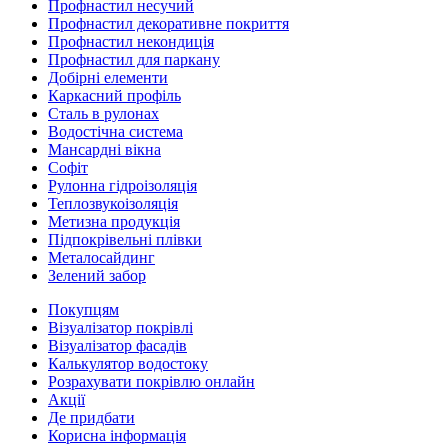
Профнастил несучий
Профнастил декоративне покриття
Профнастил некондиція
Профнастил для паркану
Добірні елементи
Каркасний профіль
Сталь в рулонах
Водостічна система
Мансардні вікна
Софіт
Рулонна гідроізоляція
Теплозвукоізоляція
Метизна продукція
Підпокрівельні плівки
Металосайдинг
Зелений забор
Покупцям
Візуалізатор покрівлі
Візуалізатор фасадів
Калькулятор водостоку
Розрахувати покрівлю онлайн
Акції
Де придбати
Корисна інформація