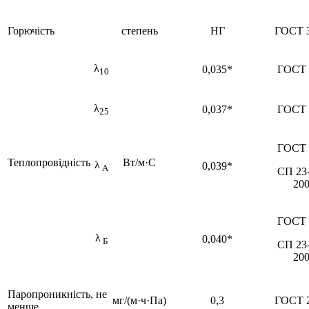
Горючість
степень
НГ
ГОСТ 
λ
0,035*
ГОСТ 
10
λ
0,037*
ГОСТ 
25
ГОСТ 
Теплопровідність
Вт/м·С
λ
0,039*
А
СП 23
20
ГОСТ 
λ
0,040*
Б
СП 23
20
Паропроникність, не
мг/(м·ч·Па)
0,3
ГОСТ 
менше