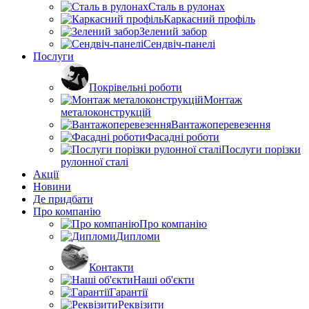
Сталь в рулонах
Каркасний профіль
Зелений забор
Сендвіч-панелі
Послуги
Покрівельні роботи
Монтаж
металоконструкцій
Вантажоперевезення
Фасадні роботи
Послуги порізки
рулонної сталі
Акції
Новини
Де придбати
Про компанію
Про компанію
Дипломи
Контакти
Наші об'єкти
Гарантії
Реквізити