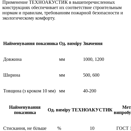
Применение ТЕХНОАКУСТИК в вышеперечисленных
конструкциях обеспечивает их соответствие строительным
нормам и правилам, требованиям пожарной безопасности и
экологическому комфорту.
Найменування показника
Од. виміру
Значення
Довжина
мм
1000, 1200
Ширина
мм
500, 600
Товщина (з кроком 10 мм)
мм
40-200
Найменування
Мет
Од. виміру
ТЕХНОАКУСТИК
показника
випроб
Стискання, не більше
%
10
ГОСТ 