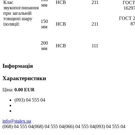
Клас
НСВ
211
ГОСТ
мм
звукопоглинання
1629
при загальній
ГОСТ 2
товщині шару
150
8
ізоляції:
НСВ
211
мм
200
НСВ
111
мм
Інформація
Характеристики
Ціна:
0.00 EUR
(093) 04 555 04
info@stalex.ua
(068)
04 555 04
(068)
04 555 04
(066)
04 555 04
(093)
04 555 04