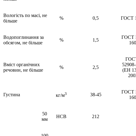
Вологість по масі, не
%
0,5
ГОСТ 
більше
Водопоглинання за
ГОСТ 
%
1,5
обсягом, не більше
16
ГОС
Вміст органічних
52908
%
2,5
речовин, не більше
(ЕН 1
200
ГОСТ 
3
Густина
38-45
кг/м
16
50
НСВ
212
мм
100