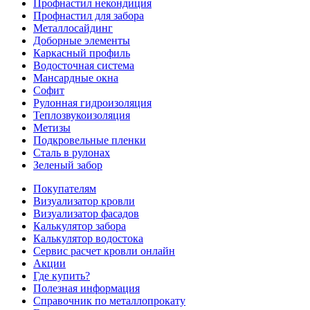
Профнастил некондиция
Профнастил для забора
Металлосайдинг
Доборные элементы
Каркасный профиль
Водосточная система
Мансардные окна
Софит
Рулонная гидроизоляция
Теплозвукоизоляция
Метизы
Подкровельные пленки
Сталь в рулонах
Зеленый забор
Покупателям
Визуализатор кровли
Визуализатор фасадов
Калькулятор забора
Калькулятор водостока
Сервис расчет кровли онлайн
Акции
Где купить?
Полезная информация
Справочник по металлопрокату