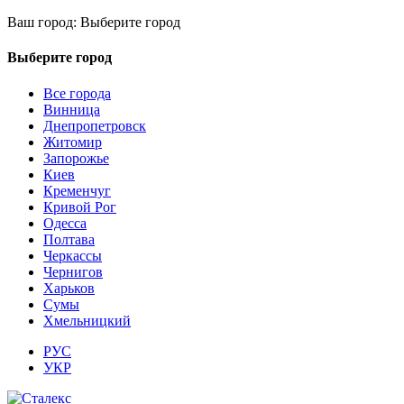
Ваш город:
Выберите город
Выберите город
Все города
Винница
Днепропетровск
Житомир
Запорожье
Киев
Кременчуг
Кривой Рог
Одесса
Полтава
Черкассы
Чернигов
Харьков
Сумы
Хмельницкий
РУС
УКР