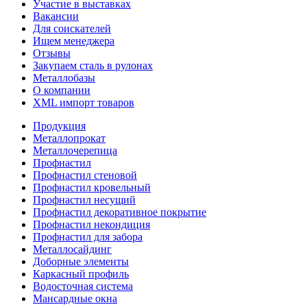
Участие в выставках
Вакансии
Для соискателей
Ищем менеджера
Отзывы
Закупаем сталь в рулонах
Металлобазы
О компании
XML импорт товаров
Продукция
Металлопрокат
Металлочерепица
Профнастил
Профнастил стеновой
Профнастил кровельный
Профнастил несущий
Профнастил декоративное покрытие
Профнастил некондиция
Профнастил для забора
Металлосайдинг
Доборные элементы
Каркасный профиль
Водосточная система
Мансардные окна