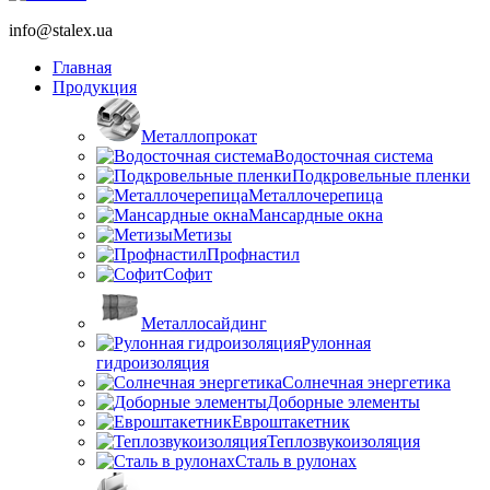
info@stalex.ua
Главная
Продукция
Металлопрокат
Водосточная система
Подкровельные пленки
Металлочерепица
Мансардные окна
Метизы
Профнастил
Софит
Металлосайдинг
Рулонная
гидроизоляция
Солнечная энергетика
Доборные элементы
Евроштакетник
Теплозвукоизоляция
Сталь в рулонах