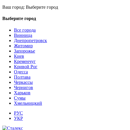
Ваш город:
Выберите город
Выберите город
Все города
Винница
Днепропетровск
Житомир
Запорожье
Киев
Кременчуг
Кривой Рог
Одесса
Полтава
Черкассы
Чернигов
Харьков
Сумы
Хмельницкий
РУС
УКР