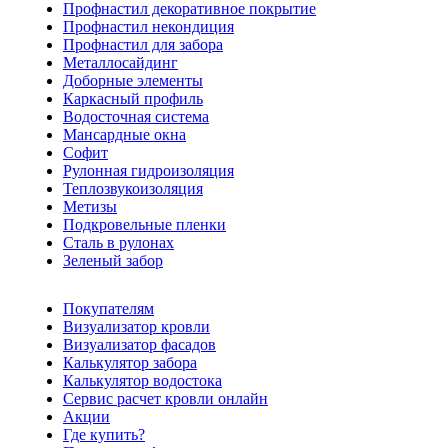
Профнастил декоративное покрытие
Профнастил некондиция
Профнастил для забора
Металлосайдинг
Доборные элементы
Каркасный профиль
Водосточная система
Мансардные окна
Софит
Рулонная гидроизоляция
Теплозвукоизоляция
Метизы
Подкровельные пленки
Сталь в рулонах
Зеленый забор
Покупателям
Визуализатор кровли
Визуализатор фасадов
Калькулятор забора
Калькулятор водостока
Сервис расчет кровли онлайн
Акции
Где купить?