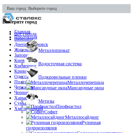
Ваш город:
Выберите город
Выберите город
Главная
Все города
Продукция
Винница
Днепропетровск
Житомир
Металлопрокат
Запорожье
Киев
Водосточная система
Кременчуг
Кривой Рог
Одесса
Подкровельные пленки
Полтава
Металлочерепица
Черкассы
Мансардные окна
Чернигов
Харьков
Метизы
Сумы
Профнастил
Хмельницкий
Софит
Металлосайдинг
Рулонная
гидроизоляция