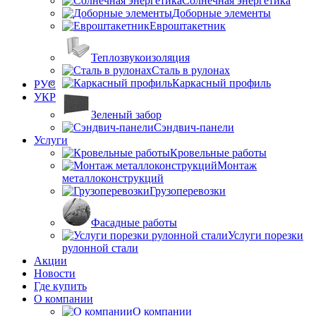
Солнечная энергетика
Доборные элементы
Евроштакетник
Теплозвукоизоляция
Сталь в рулонах
Каркасный профиль
РУС
УКР
Зеленый забор
Сэндвич-панели
Услуги
Кровельные работы
Монтаж
металлоконструкций
Грузоперевозки
Фасадные работы
Услуги порезки
рулонной стали
Акции
Новости
Где купить
О компании
О компании