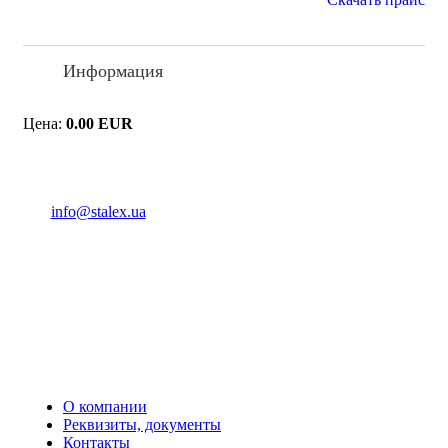
Информация
Цена:
0.00 EUR
(093) 04 555 04
info@stalex.ua
04 555 04
(068)
04 555 04
(068)
04 555 04
(066)
04 555 04
(093)
О компании
Реквизиты, документы
Контакты