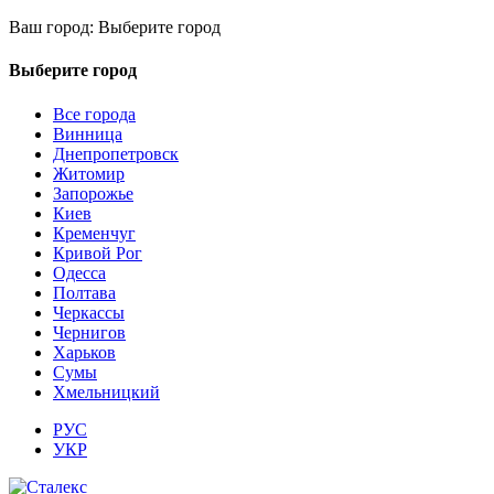
Ваш город:
Выберите город
Выберите город
Все города
Винница
Днепропетровск
Житомир
Запорожье
Киев
Кременчуг
Кривой Рог
Одесса
Полтава
Черкассы
Чернигов
Харьков
Сумы
Хмельницкий
РУС
УКР