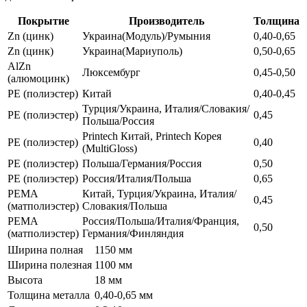
Покрытие
Производитель
Толщина
Zn (цинк)
Украина(Модуль)/Румыния
0,40-0,65
Zn (цинк)
Украина(Мариуполь)
0,50-0,65
AlZn
Люксембург
0,45-0,50
(алюмоцинк)
РЕ (полиэстер)
Китай
0,40-0,45
Турция/Украина, Италия/Словакия/
РЕ (полиэстер)
0,45
Польша/Россия
Printech Китай, Printech Корея
РЕ (полиэстер)
0,40
(MultiGloss)
РЕ (полиэстер)
Польша/Германия/Россия
0,50
РЕ (полиэстер)
Россия/Италия/Польша
0,65
РЕМА
Китай, Турция/Украина, Италия/
0,45
(матполиэстер)
Словакия/Польша
РЕМА
Россия/Польша/Италия/Франция,
0,50
(матполиэстер)
Германия/Финляндия
Ширина полная
1150 мм
Ширина полезная
1100 мм
Высота
18 мм
Толщина металла
0,40-0,65 мм