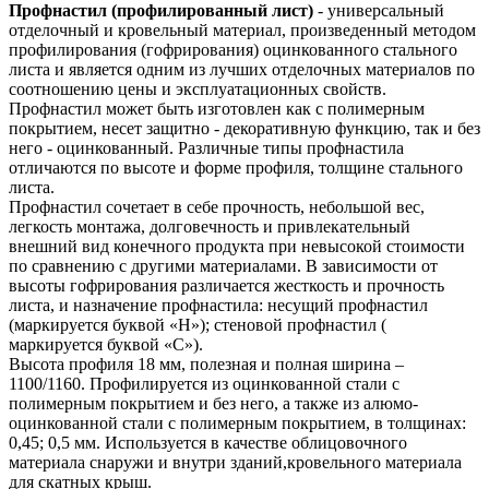
Профнастил (профилированный лист)
- универсальный
отделочный и кровельный материал, произведенный методом
профилирования (гофрирования) оцинкованного стального
листа и является одним из лучших отделочных материалов по
соотношению цены и эксплуатационных свойств.
Профнастил может быть изготовлен как с полимерным
покрытием, несет защитно - декоративную функцию, так и без
него - оцинкованный. Различные типы профнастила
отличаются по высоте и форме профиля, толщине стального
листа.
Профнастил сочетает в себе прочность, небольшой вес,
легкость монтажа, долговечность и привлекательный
внешний вид конечного продукта при невысокой стоимости
по сравнению с другими материалами. В зависимости от
высоты гофрирования различается жесткость и прочность
листа, и назначение профнастила: несущий профнастил
(маркируется буквой «Н»); стеновой профнастил (
маркируется буквой «С»).
Высота профиля 18 мм, полезная и полная ширина –
1100/1160. Профилируется из оцинкованной стали с
полимерным покрытием и без него, а также из алюмо-
оцинкованной стали с полимерным покрытием, в толщинах:
0,45; 0,5 мм. Используется в качестве облицовочного
материала снаружи и внутри зданий,кровельного материала
для скатных крыш.