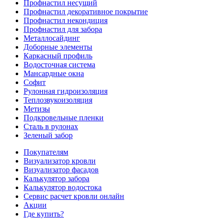
Профнастил несущий
Профнастил декоративное покрытие
Профнастил некондиция
Профнастил для забора
Металлосайдинг
Доборные элементы
Каркасный профиль
Водосточная система
Мансардные окна
Софит
Рулонная гидроизоляция
Теплозвукоизоляция
Метизы
Подкровельные пленки
Сталь в рулонах
Зеленый забор
Покупателям
Визуализатор кровли
Визуализатор фасадов
Калькулятор забора
Калькулятор водостока
Сервис расчет кровли онлайн
Акции
Где купить?