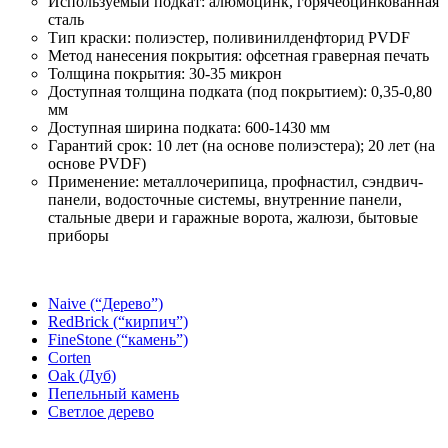
Используемый подкат: алюмоцинк, горячеоцинкованная
сталь
Тип краски: полиэстер, поливинилденфторид PVDF
Метод нанесения покрытия: офсетная граверная печать
Толщина покрытия: 30-35 микрон
Доступная толщина подката (под покрытием): 0,35-0,80
мм
Доступная ширина подката: 600-1430 мм
Гарантий срок: 10 лет (на основе полиэстера); 20 лет (на
основе PVDF)
Применение: металлочерипица, профнастил, сэндвич-
панели, водосточные системы, внутренние панели,
стальные двери и гаражные ворота, жалюзи, бытовые
приборы
Naive (“Дерево”)
RedBrick (“кирпич”)
FineStone (“камень”)
Corten
Oak (Дуб)
Пепельный камень
Светлое дерево