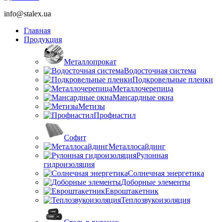
info@stalex.ua
Главная
Продукция
Металлопрокат
Водосточная система
Подкровельные пленки
Металлочерепица
Мансардные окна
Метизы
Профнастил
Софит
Металлосайдинг
Рулонная
гидроизоляция
Солнечная энергетика
Доборные элементы
Евроштакетник
Теплозвукоизоляция