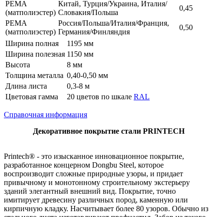
РЕМА
Китай, Турция/Украина, Италия/
0,45
(матполиэстер)
Словакия/Польша
РЕМА
Россия/Польша/Италия/Франция,
0,50
(матполиэстер)
Германия/Финляндия
Ширина полная
1195 мм
Ширина полезная
1150 мм
Высота
8 мм
Толщина металла
0,40-0,50 мм
Длина листа
0,3-8 м
Цветовая гамма
20 цветов по шкале
RAL
Справочная информация
Декоративное покрытие стали PRINTECH
Printech® - это изысканное инновационное покрытие,
разработанное концерном Dongbu Steel, которое
воспроизводит сложные природные узоры, и придает
привычному и монотонному строительному экстерьеру
зданий элегантный внешний вид. Покрытие, точно
имитирует древесину различных пород, каменную или
кирпичную кладку. Насчитывает более 80 узоров. Обычно из