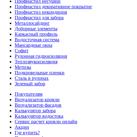
Профнастил несущий
Профнастил декоративное покрытие
Профнастил некондиция
Профнастил для забора
Металлосайдинг
Доборные элементы
Каркасный профиль
Водосточная система
Мансардные окна
Софит
Рулонная гидроизоляция
Теплозвукоизоляция
Метизы
Подкровельные пленки
Сталь в рулонах
Зеленый забор
Покупателям
Визуализатор кровли
Визуализатор фасадов
Калькулятор забора
Калькулятор водостока
Сервис расчет кровли онлайн
Акции
Где купить?