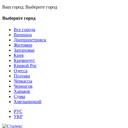
Ваш город:
Выберите город
Выберите город
Все города
Винница
Днепропетровск
Житомир
Запорожье
Киев
Кременчуг
Кривой Рог
Одесса
Полтава
Черкассы
Чернигов
Харьков
Сумы
Хмельницкий
РУС
УКР