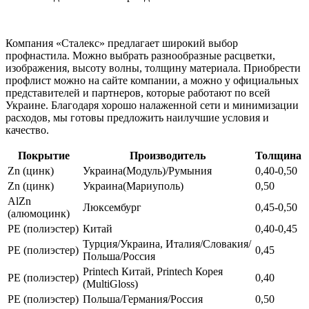
Компания «Сталекс» предлагает широкий выбор
профнастила. Можно выбрать разнообразные расцветки,
изображения, высоту волны, толщину материала. Приобрести
профлист можно на сайте компании, а можно у официальных
представителей и партнеров, которые работают по всей
Украине. Благодаря хорошо налаженной сети и минимизации
расходов, мы готовы предложить наилучшие условия и
качество.
Покрытие
Производитель
Толщина
Zn (цинк)
Украина(Модуль)/Румыния
0,40-0,50
Zn (цинк)
Украина(Мариуполь)
0,50
AlZn
Люксембург
0,45-0,50
(алюмоцинк)
РЕ (полиэстер)
Китай
0,40-0,45
Турция/Украина, Италия/Словакия/
РЕ (полиэстер)
0,45
Польша/Россия
Printech Китай, Printech Корея
РЕ (полиэстер)
0,40
(MultiGloss)
РЕ (полиэстер)
Польша/Германия/Россия
0,50