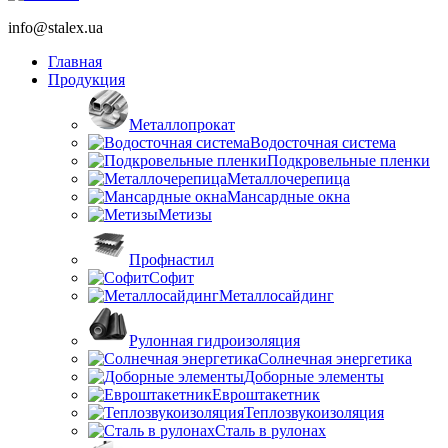
info@stalex.ua
Главная
Продукция
Металлопрокат
Водосточная система
Подкровельные пленки
Металлочерепица
Мансардные окна
Метизы
Профнастил
Софит
Металлосайдинг
Рулонная гидроизоляция
Солнечная энергетика
Доборные элементы
Евроштакетник
Теплозвукоизоляция
Сталь в рулонах