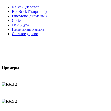
Naive (“Дерево”)
RedBrick (“кирпич”)
FineStone (“камень”)
Corten
Oak (Дуб)
Пепельный камень
Светлое дерево
Примеры: