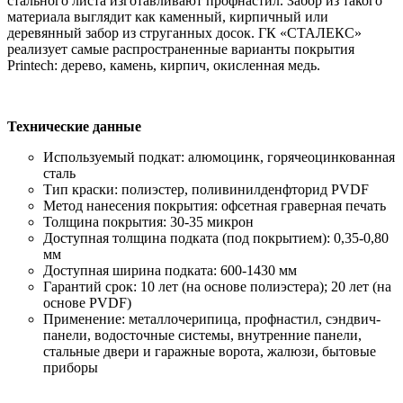
стального листа изготавливают профнастил. Забор из такого
материала выглядит как каменный, кирпичный или
деревянный забор из струганных досок. ГК «СТАЛЕКС»
реализует самые распространенные варианты покрытия
Printech: дерево, камень, кирпич, окисленная медь.
Технические данные
Используемый подкат: алюмоцинк, горячеоцинкованная
сталь
Тип краски: полиэстер, поливинилденфторид PVDF
Метод нанесения покрытия: офсетная граверная печать
Толщина покрытия: 30-35 микрон
Доступная толщина подката (под покрытием): 0,35-0,80
мм
Доступная ширина подката: 600-1430 мм
Гарантий срок: 10 лет (на основе полиэстера); 20 лет (на
основе PVDF)
Применение: металлочерипица, профнастил, сэндвич-
панели, водосточные системы, внутренние панели,
стальные двери и гаражные ворота, жалюзи, бытовые
приборы