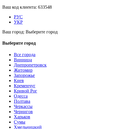
Ваш код клиента:
633548
РУС
УКР
Ваш город:
Выберите город
Выберите город
Все города
Винница
Днепропетровск
Житомир
Запорожье
Киев
Кременчуг
Кривой Рог
Одесса
Полтава
Черкассы
Чернигов
Харьков
Сумы
Хмельницкий