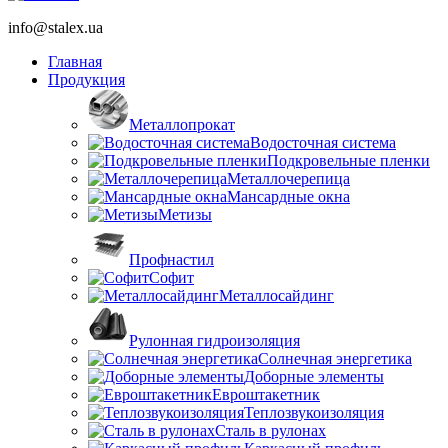
info@stalex.ua
Главная
Продукция
Металлопрокат
Водосточная система
Подкровельные пленки
Металлочерепица
Мансардные окна
Метизы
Профнастил
Софит
Металлосайдинг
Рулонная гидроизоляция
Солнечная энергетика
Доборные элементы
Евроштакетник
Теплозвукоизоляция
Сталь в рулонах