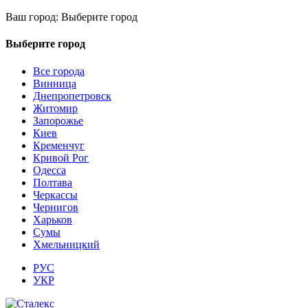
Ваш город:
Выберите город
Выберите город
Все города
Винница
Днепропетровск
Житомир
Запорожье
Киев
Кременчуг
Кривой Рог
Одесса
Полтава
Черкассы
Чернигов
Харьков
Сумы
Хмельницкий
РУС
УКР