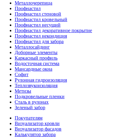
Металлочерепица
Профнастил
Профнастил стеновой
Профнастил кровельный
Профнастил несущий
Профнастил декоративное покрытие
Профнастил некондиция
Профнастил для забора
Металлосайдинг
Доборные элементы
Каркасный профиль
Водосточная система
Мансардные окна
Софит
Рулонная гидроизоляция
Теплозвукоизоляция
Метизы
Подкровельные пленки
Сталь в рулонах
Зеленый забор
Покупателям
Визуализатор кровли
Визуализатор фасадов
Калькулятор забора