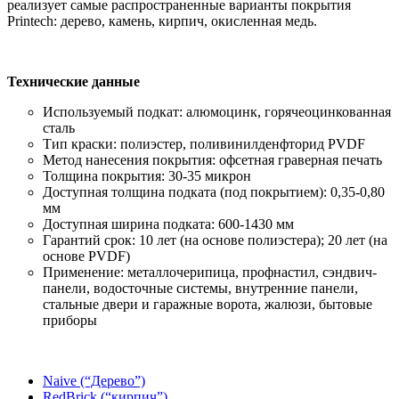
реализует самые распространенные варианты покрытия
Printech: дерево, камень, кирпич, окисленная медь.
Технические данные
Используемый подкат: алюмоцинк, горячеоцинкованная
сталь
Тип краски: полиэстер, поливинилденфторид PVDF
Метод нанесения покрытия: офсетная граверная печать
Толщина покрытия: 30-35 микрон
Доступная толщина подката (под покрытием): 0,35-0,80
мм
Доступная ширина подката: 600-1430 мм
Гарантий срок: 10 лет (на основе полиэстера); 20 лет (на
основе PVDF)
Применение: металлочерипица, профнастил, сэндвич-
панели, водосточные системы, внутренние панели,
стальные двери и гаражные ворота, жалюзи, бытовые
приборы
Naive (“Дерево”)
RedBrick (“кирпич”)