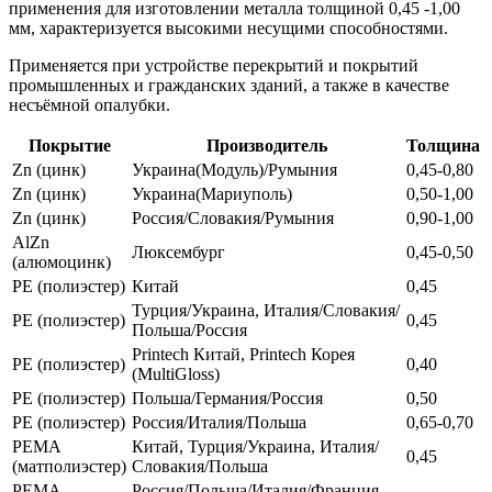
применения для изготовлении металла толщиной 0,45 -1,00
мм, характеризуется высокими несущими способностями.
Применяется при устройстве перекрытий и покрытий
промышленных и гражданских зданий, а также в качестве
несъёмной опалубки.
Покрытие
Производитель
Толщина
Zn (цинк)
Украина(Модуль)/Румыния
0,45-0,80
Zn (цинк)
Украина(Мариуполь)
0,50-1,00
Zn (цинк)
Россия/Словакия/Румыния
0,90-1,00
AlZn
Люксембург
0,45-0,50
(алюмоцинк)
РЕ (полиэстер)
Китай
0,45
Турция/Украина, Италия/Словакия/
РЕ (полиэстер)
0,45
Польша/Россия
Printech Китай, Printech Корея
РЕ (полиэстер)
0,40
(MultiGloss)
РЕ (полиэстер)
Польша/Германия/Россия
0,50
РЕ (полиэстер)
Россия/Италия/Польша
0,65-0,70
РЕМА
Китай, Турция/Украина, Италия/
0,45
(матполиэстер)
Словакия/Польша
РЕМА
Россия/Польша/Италия/Франция,