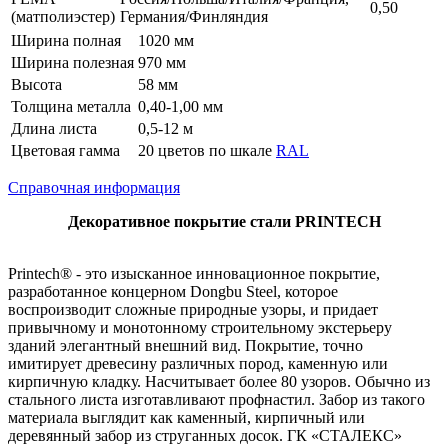
0,50
(матполиэстер)
Германия/Финляндия
Ширина полная
1020 мм
Ширина полезная
970 мм
Высота
58 мм
Толщина металла
0,40-1,00 мм
Длина листа
0,5-12 м
Цветовая гамма
20 цветов по шкале
RAL
Справочная информация
Декоративное покрытие стали PRINTECH
Printech® - это изысканное инновационное покрытие,
разработанное концерном Dongbu Steel, которое
воспроизводит сложные природные узоры, и придает
привычному и монотонному строительному экстерьеру
зданий элегантный внешний вид. Покрытие, точно
имитирует древесину различных пород, каменную или
кирпичную кладку. Насчитывает более 80 узоров. Обычно из
стального листа изготавливают профнастил. Забор из такого
материала выглядит как каменный, кирпичный или
деревянный забор из струганных досок. ГК «СТАЛЕКС»