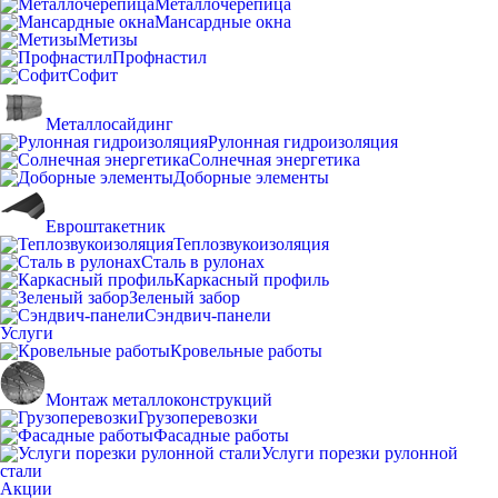
Металлочерепица
Мансардные окна
Метизы
Профнастил
Софит
Металлосайдинг
Рулонная гидроизоляция
Солнечная энергетика
Доборные элементы
Евроштакетник
Теплозвукоизоляция
Сталь в рулонах
Каркасный профиль
Зеленый забор
Сэндвич-панели
Услуги
Кровельные работы
Монтаж металлоконструкций
Грузоперевозки
Фасадные работы
Услуги порезки рулонной
стали
Акции