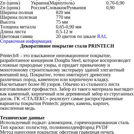
Zn (цинк)
Украина(Мариуполь)
0,70-0,90
Zn (цинк)
Россия/Словакия/Румыния
0,90
Ширина полная
820 мм
Ширина полезная
770 мм
Высота
75 мм
Толщина металла
0,65-0,90 мм
Длина листа
0,5-12 м
Цветовая гамма
20 цветов по шкале
RAL
Справочная информация
Декоративное покрытие стали PRINTECH
Printech® - это изысканное инновационное покрытие,
разработанное концерном Dongbu Steel, которое воспроизводит
сложные природные узоры, и придает привычному и
монотонному строительному экстерьеру зданий элегантный
внешний вид. Покрытие, точно имитирует древесину
различных пород, каменную или кирпичную кладку.
Насчитывает более 80 узоров. Обычно из стального листа
изготавливают профнастил. Забор из такого материала выглядит
как каменный, кирпичный или деревянный забор из струганных
досок. ГК «СТАЛЕКС» реализует самые распространенные
варианты покрытия Printech: дерево, камень, кирпич,
окисленная медь.
Технические данные
Используемый подкат: алюмоцинк, горячеоцинкованная сталь
Тип краски: полиэстер, поливинилденфторид PVDF
Метод нанесения покрытия: офсетная граверная печать