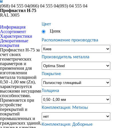
(068)
04 555 04
(066)
04 555 04
(093)
04 555 04
Профнастил Н-75
RAL 3005
Цвет
Информация
Цинк
Ассортимент
Характеристики
Расположение производства
Декоративные
покрытия
Профнастил Н-75 за
счет своих
Производитель металла
геометрических
параметров и
применения для
изготовлении
Покрытие
металла толщиной
0,50 -1,00 мм (Zn),
характеризуется
высокими несущими
Толщина
способностями.
Применяется при
устройстве
Комплектация: Метизы
перекрытий и
покрытий
промышленных и
гражданских зданий,
Комплектация: Доборные
а также в качестве